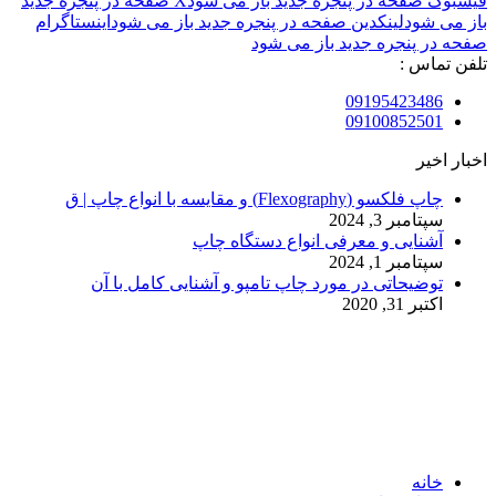
فیسبوک صفحه در پنجره جدید باز می شود
X صفحه در پنجره جدید
باز می شود
لینکدین صفحه در پنجره جدید باز می شود
اینستاگرام
صفحه در پنجره جدید باز می شود
تلفن تماس :
09195423486
09100852501
اخبار اخیر
چاپ فلکسو (Flexography) و مقایسه با انواع چاپ | ق
سپتامبر 3, 2024
آشنایی و معرفی انواع دستگاه چاپ
سپتامبر 1, 2024
توضیحاتی در مورد چاپ تامپو و آشنایی کامل با آن
اکتبر 31, 2020
© 2017. کلیه حقوق مادی و معنوی سایت متعلق به مالک سایت
میباشد.
خانه