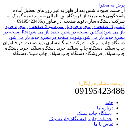
پرش به محتوا
از هشت صبح تا شش بعد از ظهر به غیر روز های تعطیل آماده
پاسخگویی هستیم
بعد از فرودگاه بین المللی – نرسیده به گمرک –
شرکت دستگاه سازی نوید صنعت آذر فناوران
09195423486
فیسبوک صفحه در پنجره جدید باز می شود
X صفحه در پنجره جدید
باز می شود
لینکدین صفحه در پنجره جدید باز می شود
Rss صفحه در
پنجره جدید باز می شود
یوتیوب صفحه در پنجره جدید باز می شود
دستگاه چاپ سیلک – شرکت دستگاه سازی نوید صنعت اذر فناوران
چاپ سیلک, دستگاه چاپ سیلک, خرید دستگاه سیلک, خرید دستگاه
چاپ سیلک, فروشگاه دستگاه چاپ سیلک, چاپ سیلک دستگاه
دریافت مشاوره رایگان!
09195423486
خانه
درباره ما
دستگاه چاپ سیلک
خدمات چاپ با دستگاه چاپ سیلک
تماس با ما