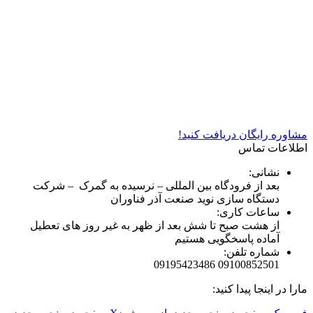
شرکت دستگاه سازی نوید صنعت اذر فناوران* تولید کننده برتر
دستگاه های چاپ سیلک در کشور
مشاوره رایگان دریافت کنید!
اطلاعات تماس
نشانی:
بعد از فرودگاه بین المللی – نرسیده به گمرک – شرکت
دستگاه سازی نوید صنعت آذر فناوران
ساعات کاری:
از هشت صبح تا شش بعد از ظهر به غیر روز های تعطیل
آماده پاسخگویی هستیم
شماره تلفن:
09100852501 09195423486
مارا در اینجا پیدا کنید: