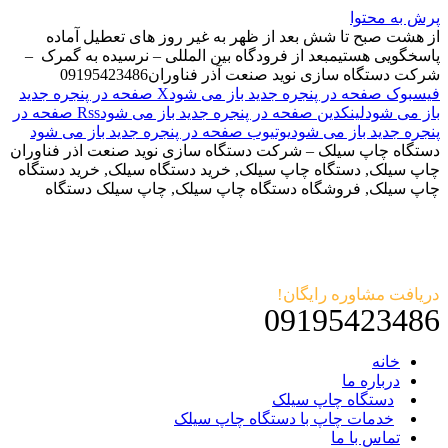
پرش به محتوا
از هشت صبح تا شش بعد از ظهر به غیر روز های تعطیل آماده
پاسخگویی هستیم
بعد از فرودگاه بین المللی – نرسیده به گمرک –
شرکت دستگاه سازی نوید صنعت آذر فناوران
09195423486
فیسبوک صفحه در پنجره جدید باز می شود
X صفحه در پنجره جدید
باز می شود
لینکدین صفحه در پنجره جدید باز می شود
Rss صفحه در
پنجره جدید باز می شود
یوتیوب صفحه در پنجره جدید باز می شود
دستگاه چاپ سیلک – شرکت دستگاه سازی نوید صنعت اذر فناوران
چاپ سیلک, دستگاه چاپ سیلک, خرید دستگاه سیلک, خرید دستگاه
چاپ سیلک, فروشگاه دستگاه چاپ سیلک, چاپ سیلک دستگاه
دریافت مشاوره رایگان!
09195423486
خانه
درباره ما
دستگاه چاپ سیلک
خدمات چاپ با دستگاه چاپ سیلک
تماس با ما