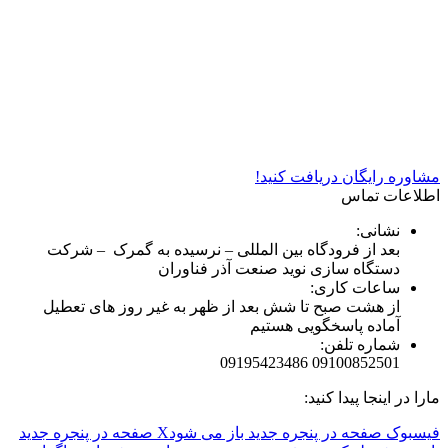
شرکت دستگاه سازی نوید صنعت اذر فناوران* تولید کننده برتر
دستگاه های چاپ سیلک در کشور
مشاوره رایگان دریافت کنید!
اطلاعات تماس
نشانی:
بعد از فرودگاه بین المللی – نرسیده به گمرک – شرکت
دستگاه سازی نوید صنعت آذر فناوران
ساعات کاری:
از هشت صبح تا شش بعد از ظهر به غیر روز های تعطیل
آماده پاسخگویی هستیم
شماره تلفن:
09100852501 09195423486
مارا در اینجا پیدا کنید:
فیسبوک صفحه در پنجره جدید باز می شود
X صفحه در پنجره جدید