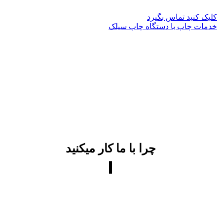
09100852501
کلیک کنید تماس بگیرد
خدمات چاپ با دستگاه چاپ سیلک
چرا با ما کار میکنید
تجربه صنعتی