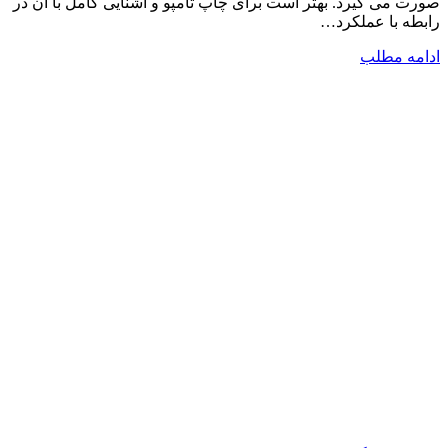
صورت می گیرد. بهتر است برای چاپ تامپو و آشنایی کامل با آن در
رابطه با عملکرد…
ادامه مطلب
شرکت دستگاه سازی نوید صنعت اذر فناوران* تولید کننده برتر
دستگاه های چاپ سیلک در کشور