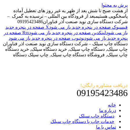
پرش به محتوا
از هشت صبح تا شش بعد از ظهر به غیر روز های تعطیل آماده
پاسخگویی هستیم
بعد از فرودگاه بین المللی – نرسیده به گمرک –
شرکت دستگاه سازی نوید صنعت آذر فناوران
09195423486
فیسبوک صفحه در پنجره جدید باز می شود
X صفحه در پنجره جدید
باز می شود
لینکدین صفحه در پنجره جدید باز می شود
Rss صفحه در
پنجره جدید باز می شود
یوتیوب صفحه در پنجره جدید باز می شود
دستگاه چاپ سیلک – شرکت دستگاه سازی نوید صنعت اذر فناوران
چاپ سیلک, دستگاه چاپ سیلک, خرید دستگاه سیلک, خرید دستگاه
چاپ سیلک, فروشگاه دستگاه چاپ سیلک, چاپ سیلک دستگاه
دریافت مشاوره رایگان!
09195423486
خانه
درباره ما
دستگاه چاپ سیلک
خدمات چاپ با دستگاه چاپ سیلک
تماس با ما