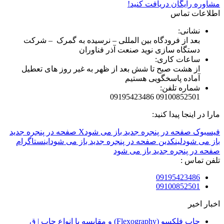
مشاوره رایگان دریافت کنید!
اطلاعات تماس
نشانی:
بعد از فرودگاه بین المللی – نرسیده به گمرک – شرکت
دستگاه سازی نوید صنعت آذر فناوران
ساعات کاری:
از هشت صبح تا شش بعد از ظهر به غیر روز های تعطیل
آماده پاسخگویی هستیم
شماره تلفن:
09100852501 09195423486
مارا در اینجا پیدا کنید:
فیسبوک صفحه در پنجره جدید باز می شود
X صفحه در پنجره جدید
باز می شود
لینکدین صفحه در پنجره جدید باز می شود
اینستاگرام
صفحه در پنجره جدید باز می شود
تلفن تماس :
09195423486
09100852501
اخبار اخیر
چاپ فلکسو (Flexography) و مقایسه با انواع چاپ | ق