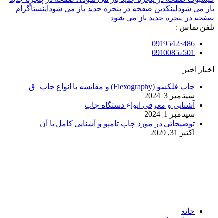
باز می شود
لینکدین صفحه در پنجره جدید باز می شود
اینستاگرام
صفحه در پنجره جدید باز می شود
تلفن تماس :
09195423486
09100852501
اخبار اخیر
چاپ فلکسو (Flexography) و مقایسه با انواع چاپ | ق
سپتامبر 3, 2024
آشنایی و معرفی انواع دستگاه چاپ
سپتامبر 1, 2024
توضیحاتی در مورد چاپ تامپو و آشنایی کامل با آن
اکتبر 31, 2020
© 2017. کلیه حقوق مادی و معنوی سایت متعلق به مالک سایت
میباشد.
خانه