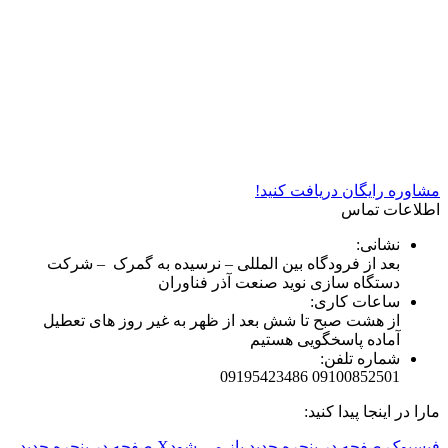
شرکت دستگاه سازی نوید صنعت اذر فناوران* تولید کننده برتر
دستگاه های چاپ سیلک در کشور
مشاوره رایگان دریافت کنید!
اطلاعات تماس
نشانی:
بعد از فرودگاه بین المللی – نرسیده به گمرک – شرکت
دستگاه سازی نوید صنعت آذر فناوران
ساعات کاری:
از هشت صبح تا شش بعد از ظهر به غیر روز های تعطیل
آماده پاسخگویی هستیم
شماره تلفن:
09100852501 09195423486
مارا در اینجا پیدا کنید:
فیسبوک صفحه در پنجره جدید باز می شود
X صفحه در پنجره جدید