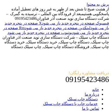
پرش به محتوا
از هشت صبح تا شش بعد از ظهر به غیر روز های تعطیل آماده
پاسخگویی هستیم
بعد از فرودگاه بین المللی – نرسیده به گمرک –
شرکت دستگاه سازی نوید صنعت آذر فناوران
09195423486
فیسبوک صفحه در پنجره جدید باز می شود
X صفحه در پنجره جدید
باز می شود
لینکدین صفحه در پنجره جدید باز می شود
Rss صفحه در
پنجره جدید باز می شود
یوتیوب صفحه در پنجره جدید باز می شود
دستگاه چاپ سیلک – شرکت دستگاه سازی نوید صنعت اذر فناوران
چاپ سیلک, دستگاه چاپ سیلک, خرید دستگاه سیلک, خرید دستگاه
چاپ سیلک, فروشگاه دستگاه چاپ سیلک, چاپ سیلک دستگاه
دریافت مشاوره رایگان!
09195423486
خانه
درباره ما
دستگاه چاپ سیلک
خدمات چاپ با دستگاه چاپ سیلک
تماس با ما