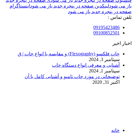
فیسبوک صفحه در پنجره جدید باز می شود
X صفحه در پنجره جدید
باز می شود
لینکدین صفحه در پنجره جدید باز می شود
اینستاگرام
صفحه در پنجره جدید باز می شود
تلفن تماس :
09195423486
09100852501
اخبار اخیر
چاپ فلکسو (Flexography) و مقایسه با انواع چاپ | ق
سپتامبر 3, 2024
آشنایی و معرفی انواع دستگاه چاپ
سپتامبر 1, 2024
توضیحاتی در مورد چاپ تامپو و آشنایی کامل با آن
اکتبر 31, 2020
© 2017. کلیه حقوق مادی و معنوی سایت متعلق به مالک سایت
میباشد.
خانه