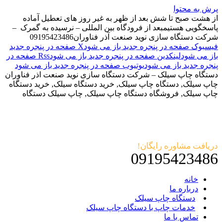
پرش به محتوا
از هشت صبح تا شش بعد از ظهر به غیر روز های تعطیل آماده
پاسخگویی هستیم
بعد از فرودگاه بین المللی – نرسیده به گمرک –
شرکت دستگاه سازی نوید صنعت آذر فناوران
09195423486
فیسبوک صفحه در پنجره جدید باز می شود
X صفحه در پنجره جدید
باز می شود
لینکدین صفحه در پنجره جدید باز می شود
Rss صفحه در
پنجره جدید باز می شود
یوتیوب صفحه در پنجره جدید باز می شود
دستگاه چاپ سیلک – شرکت دستگاه سازی نوید صنعت اذر فناوران
چاپ سیلک, دستگاه چاپ سیلک, خرید دستگاه سیلک, خرید دستگاه
چاپ سیلک, فروشگاه دستگاه چاپ سیلک, چاپ سیلک دستگاه
دریافت مشاوره رایگان!
09195423486
خانه
درباره ما
دستگاه چاپ سیلک
خدمات چاپ با دستگاه چاپ سیلک
تماس با ما