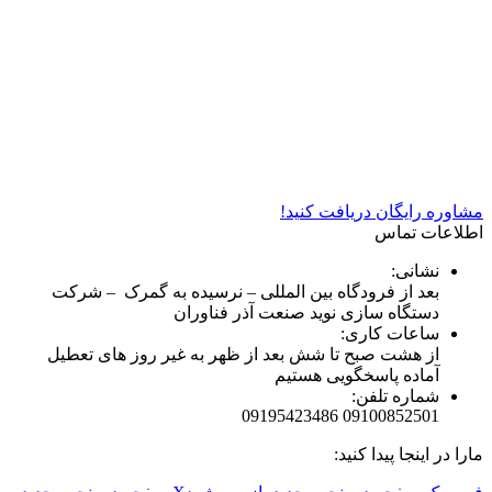
شرکت دستگاه سازی نوید صنعت اذر فناوران* تولید کننده برتر
دستگاه های چاپ سیلک در کشور
مشاوره رایگان دریافت کنید!
اطلاعات تماس
نشانی:
بعد از فرودگاه بین المللی – نرسیده به گمرک – شرکت
دستگاه سازی نوید صنعت آذر فناوران
ساعات کاری:
از هشت صبح تا شش بعد از ظهر به غیر روز های تعطیل
آماده پاسخگویی هستیم
شماره تلفن:
09100852501 09195423486
مارا در اینجا پیدا کنید: