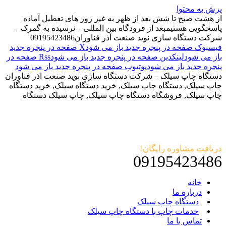
پرش به محتوا
از هشت صبح تا شش بعد از ظهر به غیر روز های تعطیل آماده
پاسخگویی هستیم
بعد از فرودگاه بین المللی – نرسیده به گمرک –
شرکت دستگاه سازی نوید صنعت آذر فناوران
09195423486
فیسبوک صفحه در پنجره جدید باز می شود
X صفحه در پنجره جدید
باز می شود
لینکدین صفحه در پنجره جدید باز می شود
Rss صفحه در
پنجره جدید باز می شود
یوتیوب صفحه در پنجره جدید باز می شود
دستگاه چاپ سیلک – شرکت دستگاه سازی نوید صنعت اذر فناوران
چاپ سیلک, دستگاه چاپ سیلک, خرید دستگاه سیلک, خرید دستگاه
چاپ سیلک, فروشگاه دستگاه چاپ سیلک, چاپ سیلک دستگاه
دریافت مشاوره رایگان!
09195423486
خانه
درباره ما
دستگاه چاپ سیلک
خدمات چاپ با دستگاه چاپ سیلک
تماس با ما