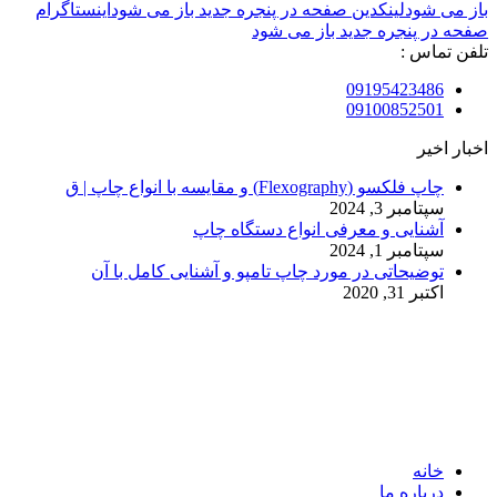
باز می شود
لینکدین صفحه در پنجره جدید باز می شود
اینستاگرام
صفحه در پنجره جدید باز می شود
تلفن تماس :
09195423486
09100852501
اخبار اخیر
چاپ فلکسو (Flexography) و مقایسه با انواع چاپ | ق
سپتامبر 3, 2024
آشنایی و معرفی انواع دستگاه چاپ
سپتامبر 1, 2024
توضیحاتی در مورد چاپ تامپو و آشنایی کامل با آن
اکتبر 31, 2020
© 2017. کلیه حقوق مادی و معنوی سایت متعلق به مالک سایت
میباشد.
خانه
درباره ما