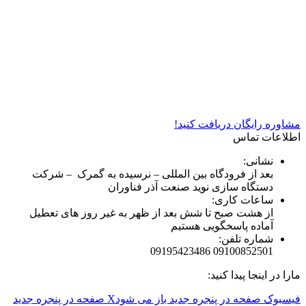
شرکت دستگاه سازی نوید صنعت اذر فناوران* تولید کننده برتر
دستگاه های چاپ سیلک در کشور
مشاوره رایگان دریافت کنید!
اطلاعات تماس
نشانی:
بعد از فرودگاه بین المللی – نرسیده به گمرک – شرکت
دستگاه سازی نوید صنعت آذر فناوران
ساعات کاری:
از هشت صبح تا شش بعد از ظهر به غیر روز های تعطیل
آماده پاسخگویی هستیم
شماره تلفن:
09100852501 09195423486
مارا در اینجا پیدا کنید:
فیسبوک صفحه در پنجره جدید باز می شود
X صفحه در پنجره جدید