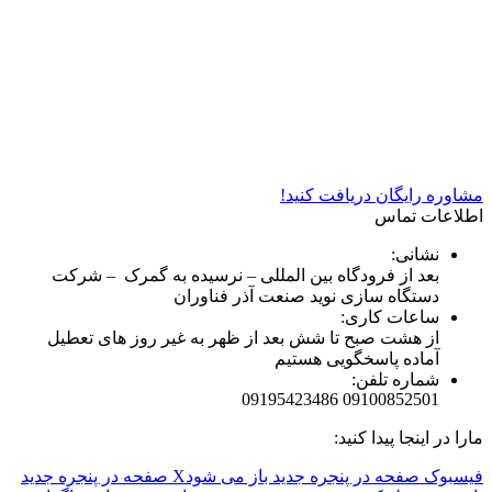
شرکت دستگاه سازی نوید صنعت اذر فناوران* تولید کننده برتر
دستگاه های چاپ سیلک در کشور
مشاوره رایگان دریافت کنید!
اطلاعات تماس
نشانی:
بعد از فرودگاه بین المللی – نرسیده به گمرک – شرکت
دستگاه سازی نوید صنعت آذر فناوران
ساعات کاری:
از هشت صبح تا شش بعد از ظهر به غیر روز های تعطیل
آماده پاسخگویی هستیم
شماره تلفن:
09100852501 09195423486
مارا در اینجا پیدا کنید:
فیسبوک صفحه در پنجره جدید باز می شود
X صفحه در پنجره جدید