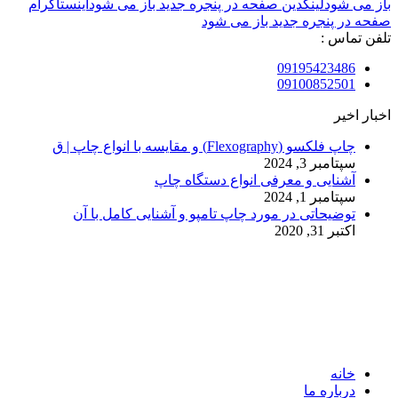
باز می شود
لینکدین صفحه در پنجره جدید باز می شود
اینستاگرام
صفحه در پنجره جدید باز می شود
تلفن تماس :
09195423486
09100852501
اخبار اخیر
چاپ فلکسو (Flexography) و مقایسه با انواع چاپ | ق
سپتامبر 3, 2024
آشنایی و معرفی انواع دستگاه چاپ
سپتامبر 1, 2024
توضیحاتی در مورد چاپ تامپو و آشنایی کامل با آن
اکتبر 31, 2020
© 2017. کلیه حقوق مادی و معنوی سایت متعلق به مالک سایت
میباشد.
خانه
درباره ما