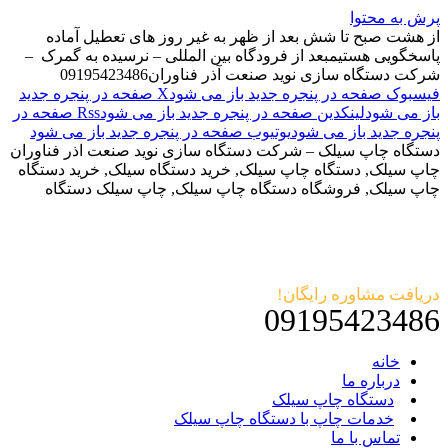
پرش به محتوا
از هشت صبح تا شش بعد از ظهر به غیر روز های تعطیل آماده
پاسخگویی هستیم
بعد از فرودگاه بین المللی – نرسیده به گمرک –
شرکت دستگاه سازی نوید صنعت آذر فناوران
09195423486
فیسبوک صفحه در پنجره جدید باز می شود
X صفحه در پنجره جدید
باز می شود
لینکدین صفحه در پنجره جدید باز می شود
Rss صفحه در
پنجره جدید باز می شود
یوتیوب صفحه در پنجره جدید باز می شود
دستگاه چاپ سیلک – شرکت دستگاه سازی نوید صنعت اذر فناوران
چاپ سیلک, دستگاه چاپ سیلک, خرید دستگاه سیلک, خرید دستگاه
چاپ سیلک, فروشگاه دستگاه چاپ سیلک, چاپ سیلک دستگاه
دریافت مشاوره رایگان!
09195423486
خانه
درباره ما
دستگاه چاپ سیلک
خدمات چاپ با دستگاه چاپ سیلک
تماس با ما