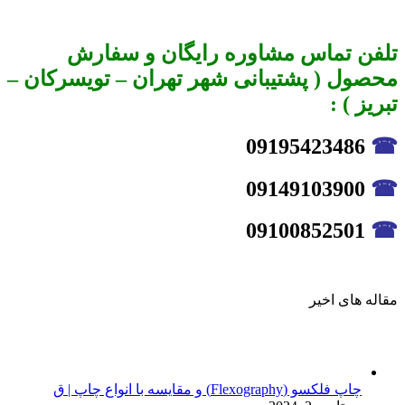
تلفن تماس مشاوره رایگان و سفارش
محصول ( پشتیبانی شهر تهران – تویسرکان –
تبریز ) :
09195423486
☎
09149103900
☎
09100852501
☎
مقاله های اخیر
چاپ فلکسو (Flexography) و مقایسه با انواع چاپ | ق