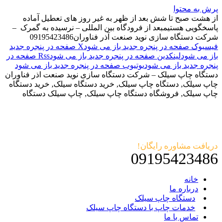
پرش به محتوا
از هشت صبح تا شش بعد از ظهر به غیر روز های تعطیل آماده
پاسخگویی هستیم
بعد از فرودگاه بین المللی – نرسیده به گمرک –
شرکت دستگاه سازی نوید صنعت آذر فناوران
09195423486
فیسبوک صفحه در پنجره جدید باز می شود
X صفحه در پنجره جدید
باز می شود
لینکدین صفحه در پنجره جدید باز می شود
Rss صفحه در
پنجره جدید باز می شود
یوتیوب صفحه در پنجره جدید باز می شود
دستگاه چاپ سیلک – شرکت دستگاه سازی نوید صنعت اذر فناوران
چاپ سیلک, دستگاه چاپ سیلک, خرید دستگاه سیلک, خرید دستگاه
چاپ سیلک, فروشگاه دستگاه چاپ سیلک, چاپ سیلک دستگاه
دریافت مشاوره رایگان!
09195423486
خانه
درباره ما
دستگاه چاپ سیلک
خدمات چاپ با دستگاه چاپ سیلک
تماس با ما