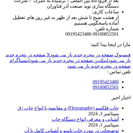
بعد از فرودگاه بین المللی – نرسیده به گمرک – شرکت
دستگاه سازی نوید صنعت آذر فناوران
ساعات کاری:
از هشت صبح تا شش بعد از ظهر به غیر روز های تعطیل
آماده پاسخگویی هستیم
شماره تلفن:
09100852501 09195423486
مارا در اینجا پیدا کنید:
فیسبوک صفحه در پنجره جدید باز می شود
X صفحه در پنجره جدید
باز می شود
لینکدین صفحه در پنجره جدید باز می شود
اینستاگرام
صفحه در پنجره جدید باز می شود
تلفن تماس :
09195423486
09100852501
اخبار اخیر
چاپ فلکسو (Flexography) و مقایسه با انواع چاپ | ق
سپتامبر 3, 2024
آشنایی و معرفی انواع دستگاه چاپ
سپتامبر 1, 2024
توضیحاتی در مورد چاپ تامپو و آشنایی کامل با آن