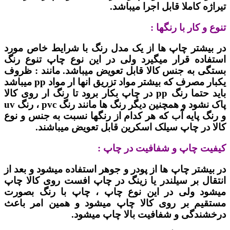
تیراژه کاملا قابل اجرا میباشد.
تنوع و کار با رنگها :
در بیشتر چاپ ها از یک مدل رنگ با شرایط خاص مورد
استفاده قرار میگیرد ولی در این نوع چاپ تنوع رنگ
بستگی به جنس کالا قابل تعویض میباشد. مانند : ظروف
یکبار مصرف که بیشتر مواد تزریق انها ار مواد pp میباشد
باید حتما رنگ pp در چاپ بکار برود تا رنگ ار روی کالا
پاک نشود و همچنین دیگر رنگ ها مانند رنگ pvc ، رنگ uv
و رنگ پایه آب که هر کدام از رنگها نسبت به جنس و نوع
کالا در چاپ سیلک اسکرین قابل تعویض میباشند.
کیفیت چاپ و شفافیت در چاپ :
در بیشتر چاپ ها از پودر و جوهر استفاده میشود و بعد از
انتقال بر سیلندر یا زینگ در چاپ افست روی کالا چاپ
میشود ولی در این نوع چاپ ، چاپ با رنگ بصورت
مستقیم بر روی کالا چاپ میشود و همین امر باعث
درخشندگی و شفافیت بالا چاپ میشود.