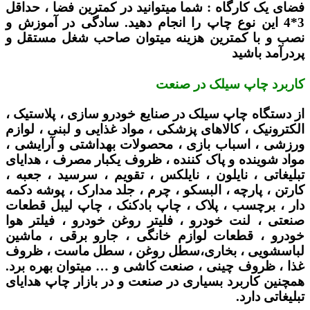
فضای یک کارگاه :
شما میتوانید در کمترین فضا ، حداقل
3*4 این نوع چاپ را انجام دهید. سادگی در آموزش و
نصب و با کمترین هزینه میتوان صاحب شغل مستقل و
پردرآمد باشید
کاربرد چاپ سیلک در صنعت
از دستگاه چاپ سیلک در صنایع خودرو سازی ، پلاستیک ،
الکترونیک ، کالاهای پزشکی ، مواد غذایی و لبنی ، لوازم
ورزشی ، اسباب بازی ، محصولات بهداشتی و آرایشی ،
مواد شوینده و پاک کننده ، ظروف یکبار مصرف ، هدایای
تبلیغاتی ، نایلون ، نایلکس ، تقویم ، سرسید ، جعبه ،
کارتن ، پارچه ، البسکو ، چرم ، جلد مدارک ، پوشه دکمه
دار ، برچسب ، پلاک ، چاپ بادکنک ، چاپ لیبل قطعات
صنعتی ، لنت خودرو ، فلیتر روغن خودرو ، فیلتر هوا
خودرو ، قطعات لوازم خانگی ، جارو برقی ، ماشین
لباسشویی ، بخاری،سطل روغن ، سطل ماست ، ظروف
غذا ، ظروف چینی ، صنعت کاشی و … میتوان بهره برد.
همچنین کاربرد بسیاری در صنعت و در بازار چاپ هدایای
تبلیغاتی دارد.