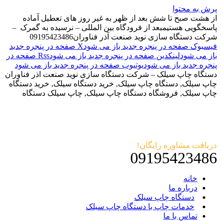
پرش به محتوا
از هشت صبح تا شش بعد از ظهر به غیر روز های تعطیل آماده
پاسخگویی هستیم
بعد از فرودگاه بین المللی – نرسیده به گمرک –
شرکت دستگاه سازی نوید صنعت آذر فناوران
09195423486
فیسبوک صفحه در پنجره جدید باز می شود
X صفحه در پنجره جدید
باز می شود
لینکدین صفحه در پنجره جدید باز می شود
Rss صفحه در
پنجره جدید باز می شود
یوتیوب صفحه در پنجره جدید باز می شود
دستگاه چاپ سیلک – شرکت دستگاه سازی نوید صنعت اذر فناوران
چاپ سیلک, دستگاه چاپ سیلک, خرید دستگاه سیلک, خرید دستگاه
چاپ سیلک, فروشگاه دستگاه چاپ سیلک, چاپ سیلک دستگاه
دریافت مشاوره رایگان!
09195423486
خانه
درباره ما
دستگاه چاپ سیلک
خدمات چاپ با دستگاه چاپ سیلک
تماس با ما