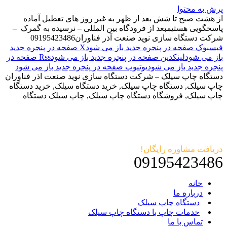
پرش به محتوا
از هشت صبح تا شش بعد از ظهر به غیر روز های تعطیل آماده
پاسخگویی هستیم
بعد از فرودگاه بین المللی – نرسیده به گمرک –
شرکت دستگاه سازی نوید صنعت آذر فناوران
09195423486
فیسبوک صفحه در پنجره جدید باز می شود
X صفحه در پنجره جدید
باز می شود
لینکدین صفحه در پنجره جدید باز می شود
Rss صفحه در
پنجره جدید باز می شود
یوتیوب صفحه در پنجره جدید باز می شود
دستگاه چاپ سیلک – شرکت دستگاه سازی نوید صنعت اذر فناوران
چاپ سیلک, دستگاه چاپ سیلک, خرید دستگاه سیلک, خرید دستگاه
چاپ سیلک, فروشگاه دستگاه چاپ سیلک, چاپ سیلک دستگاه
دریافت مشاوره رایگان!
09195423486
خانه
درباره ما
دستگاه چاپ سیلک
خدمات چاپ با دستگاه چاپ سیلک
تماس با ما