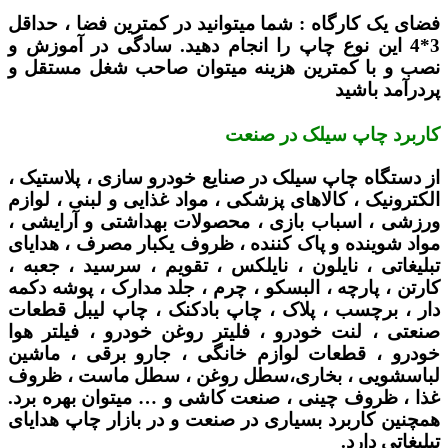
فضای یک کارگاه :
شما میتوانید در کمترین فضا ، حداقل
3*4 این نوع چاپ را انجام دهید. سادگی در آموزش و
نصب و با کمترین هزینه میتوان صاحب شغل مستقل و
پردرآمد باشید
کاربرد چاپ سیلک در صنعت
از دستگاه چاپ سیلک در صنایع خودرو سازی ، پلاستیک ،
الکترونیک ، کالاهای پزشکی ، مواد غذایی و لبنی ، لوازم
ورزشی ، اسباب بازی ، محصولات بهداشتی و آرایشی ،
مواد شوینده و پاک کننده ، ظروف یکبار مصرف ، هدایای
تبلیغاتی ، نایلون ، نایلکس ، تقویم ، سرسید ، جعبه ،
کارتن ، پارچه ، البسکو ، چرم ، جلد مدارک ، پوشه دکمه
دار ، برچسب ، پلاک ، چاپ بادکنک ، چاپ لیبل قطعات
صنعتی ، لنت خودرو ، فلیتر روغن خودرو ، فیلتر هوا
خودرو ، قطعات لوازم خانگی ، جارو برقی ، ماشین
لباسشویی ، بخاری،سطل روغن ، سطل ماست ، ظروف
غذا ، ظروف چینی ، صنعت کاشی و … میتوان بهره برد.
همچنین کاربرد بسیاری در صنعت و در بازار چاپ هدایای
تبلیغاتی دارد.