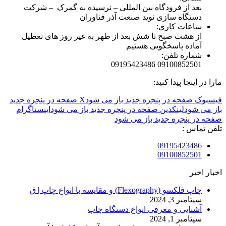
بعد از فرودگاه بین المللی – نرسیده به گمرک – شرکت
دستگاه سازی نوید صنعت آذر فناوران
ساعات کاری:
از هشت صبح تا شش بعد از ظهر به غیر روز های تعطیل
آماده پاسخگویی هستیم
شماره تلفن:
09100852501 09195423486
مارا در اینجا پیدا کنید:
فیسبوک صفحه در پنجره جدید باز می شود
X صفحه در پنجره جدید
باز می شود
لینکدین صفحه در پنجره جدید باز می شود
اینستاگرام
صفحه در پنجره جدید باز می شود
تلفن تماس :
09195423486
09100852501
اخبار اخیر
چاپ فلکسو (Flexography) و مقایسه با انواع چاپ | ق
سپتامبر 3, 2024
آشنایی و معرفی انواع دستگاه چاپ
سپتامبر 1, 2024