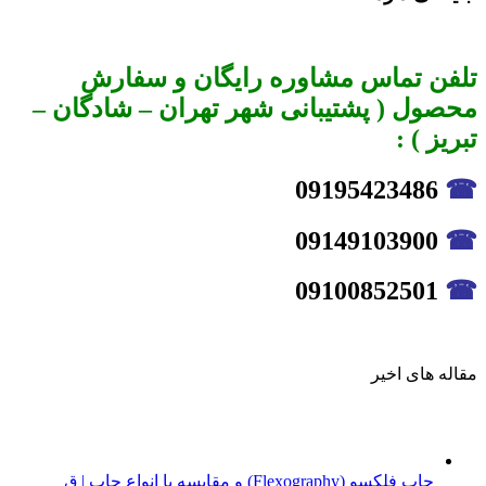
تلفن تماس مشاوره رایگان و سفارش
محصول ( پشتیبانی شهر تهران – شادگان –
تبریز ) :
09195423486
☎
09149103900
☎
09100852501
☎
مقاله های اخیر
چاپ فلکسو (Flexography) و مقایسه با انواع چاپ | ق