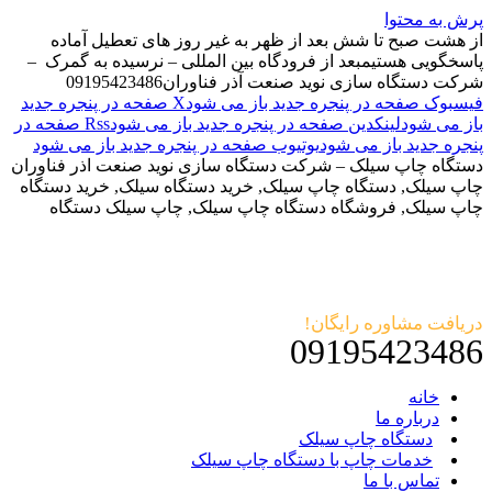
پرش به محتوا
از هشت صبح تا شش بعد از ظهر به غیر روز های تعطیل آماده
پاسخگویی هستیم
بعد از فرودگاه بین المللی – نرسیده به گمرک –
شرکت دستگاه سازی نوید صنعت آذر فناوران
09195423486
فیسبوک صفحه در پنجره جدید باز می شود
X صفحه در پنجره جدید
باز می شود
لینکدین صفحه در پنجره جدید باز می شود
Rss صفحه در
پنجره جدید باز می شود
یوتیوب صفحه در پنجره جدید باز می شود
دستگاه چاپ سیلک – شرکت دستگاه سازی نوید صنعت اذر فناوران
چاپ سیلک, دستگاه چاپ سیلک, خرید دستگاه سیلک, خرید دستگاه
چاپ سیلک, فروشگاه دستگاه چاپ سیلک, چاپ سیلک دستگاه
دریافت مشاوره رایگان!
09195423486
خانه
درباره ما
دستگاه چاپ سیلک
خدمات چاپ با دستگاه چاپ سیلک
تماس با ما