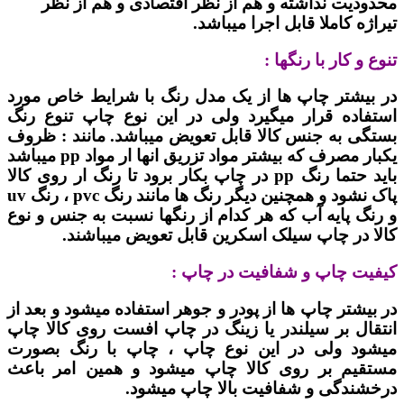
محدودیت نداشته و هم از نظر اقتصادی و هم از نظر
تیراژه کاملا قابل اجرا میباشد.
تنوع و کار با رنگها :
در بیشتر چاپ ها از یک مدل رنگ با شرایط خاص مورد
استفاده قرار میگیرد ولی در این نوع چاپ تنوع رنگ
بستگی به جنس کالا قابل تعویض میباشد. مانند : ظروف
یکبار مصرف که بیشتر مواد تزریق انها ار مواد pp میباشد
باید حتما رنگ pp در چاپ بکار برود تا رنگ ار روی کالا
پاک نشود و همچنین دیگر رنگ ها مانند رنگ pvc ، رنگ uv
و رنگ پایه آب که هر کدام از رنگها نسبت به جنس و نوع
کالا در چاپ سیلک اسکرین قابل تعویض میباشند.
کیفیت چاپ و شفافیت در چاپ :
در بیشتر چاپ ها از پودر و جوهر استفاده میشود و بعد از
انتقال بر سیلندر یا زینگ در چاپ افست روی کالا چاپ
میشود ولی در این نوع چاپ ، چاپ با رنگ بصورت
مستقیم بر روی کالا چاپ میشود و همین امر باعث
درخشندگی و شفافیت بالا چاپ میشود.