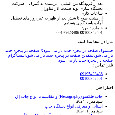
بعد از فرودگاه بین المللی – نرسیده به گمرک – شرکت
دستگاه سازی نوید صنعت آذر فناوران
ساعات کاری:
از هشت صبح تا شش بعد از ظهر به غیر روز های تعطیل
آماده پاسخگویی هستیم
شماره تلفن:
09100852501 09195423486
مارا در اینجا پیدا کنید:
فیسبوک صفحه در پنجره جدید باز می شود
X صفحه در پنجره جدید
باز می شود
لینکدین صفحه در پنجره جدید باز می شود
اینستاگرام
صفحه در پنجره جدید باز می شود
تلفن تماس :
09195423486
09100852501
اخبار اخیر
چاپ فلکسو (Flexography) و مقایسه با انواع چاپ | ق
سپتامبر 3, 2024
آشنایی و معرفی انواع دستگاه چاپ
سپتامبر 1, 2024