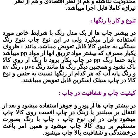
محدودیت نداشته و هم از نظر اقتصادی و هم از نظر
تیراژه کاملا قابل اجرا میباشد.
تنوع و کار با رنگها :
در بیشتر چاپ ها از یک مدل رنگ با شرایط خاص مورد
استفاده قرار میگیرد ولی در این نوع چاپ تنوع رنگ
بستگی به جنس کالا قابل تعویض میباشد. مانند : ظروف
یکبار مصرف که بیشتر مواد تزریق انها ار مواد pp میباشد
باید حتما رنگ pp در چاپ بکار برود تا رنگ ار روی کالا
پاک نشود و همچنین دیگر رنگ ها مانند رنگ pvc ، رنگ uv
و رنگ پایه آب که هر کدام از رنگها نسبت به جنس و نوع
کالا در چاپ سیلک اسکرین قابل تعویض میباشند.
کیفیت چاپ و شفافیت در چاپ :
در بیشتر چاپ ها از پودر و جوهر استفاده میشود و بعد از
انتقال بر سیلندر یا زینگ در چاپ افست روی کالا چاپ
میشود ولی در این نوع چاپ ، چاپ با رنگ بصورت
مستقیم بر روی کالا چاپ میشود و همین امر باعث
درخشندگی و شفافیت بالا چاپ میشود.