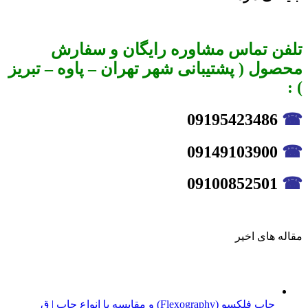
تلفن تماس مشاوره رایگان و سفارش
محصول ( پشتیبانی شهر تهران – پاوه – تبریز
) :
09195423486
☎
09149103900
☎
09100852501
☎
مقاله های اخیر
چاپ فلکسو (Flexography) و مقایسه با انواع چاپ | ق