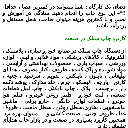
فضای یک کارگاه :
شما میتوانید در کمترین فضا ، حداقل
3*4 این نوع چاپ را انجام دهید. سادگی در آموزش و
نصب و با کمترین هزینه میتوان صاحب شغل مستقل و
پردرآمد باشید
کاربرد چاپ سیلک در صنعت
از دستگاه چاپ سیلک در صنایع خودرو سازی ، پلاستیک ،
الکترونیک ، کالاهای پزشکی ، مواد غذایی و لبنی ، لوازم
ورزشی ، اسباب بازی ، محصولات بهداشتی و آرایشی ،
مواد شوینده و پاک کننده ، ظروف یکبار مصرف ، هدایای
تبلیغاتی ، نایلون ، نایلکس ، تقویم ، سرسید ، جعبه ،
کارتن ، پارچه ، البسکو ، چرم ، جلد مدارک ، پوشه دکمه
دار ، برچسب ، پلاک ، چاپ بادکنک ، چاپ لیبل قطعات
صنعتی ، لنت خودرو ، فلیتر روغن خودرو ، فیلتر هوا
خودرو ، قطعات لوازم خانگی ، جارو برقی ، ماشین
لباسشویی ، بخاری،سطل روغن ، سطل ماست ، ظروف
غذا ، ظروف چینی ، صنعت کاشی و … میتوان بهره برد.
همچنین کاربرد بسیاری در صنعت و در بازار چاپ هدایای
تبلیغاتی دارد.