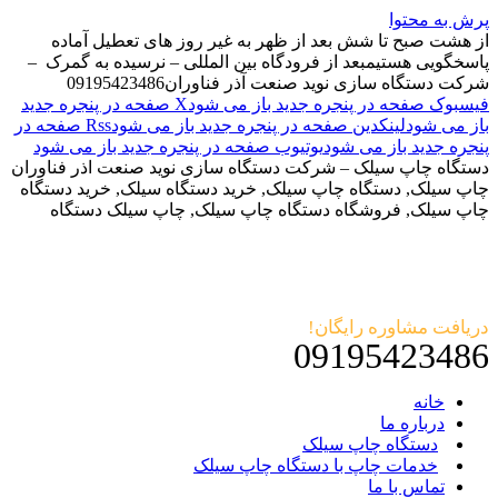
پرش به محتوا
از هشت صبح تا شش بعد از ظهر به غیر روز های تعطیل آماده
پاسخگویی هستیم
بعد از فرودگاه بین المللی – نرسیده به گمرک –
شرکت دستگاه سازی نوید صنعت آذر فناوران
09195423486
فیسبوک صفحه در پنجره جدید باز می شود
X صفحه در پنجره جدید
باز می شود
لینکدین صفحه در پنجره جدید باز می شود
Rss صفحه در
پنجره جدید باز می شود
یوتیوب صفحه در پنجره جدید باز می شود
دستگاه چاپ سیلک – شرکت دستگاه سازی نوید صنعت اذر فناوران
چاپ سیلک, دستگاه چاپ سیلک, خرید دستگاه سیلک, خرید دستگاه
چاپ سیلک, فروشگاه دستگاه چاپ سیلک, چاپ سیلک دستگاه
دریافت مشاوره رایگان!
09195423486
خانه
درباره ما
دستگاه چاپ سیلک
خدمات چاپ با دستگاه چاپ سیلک
تماس با ما