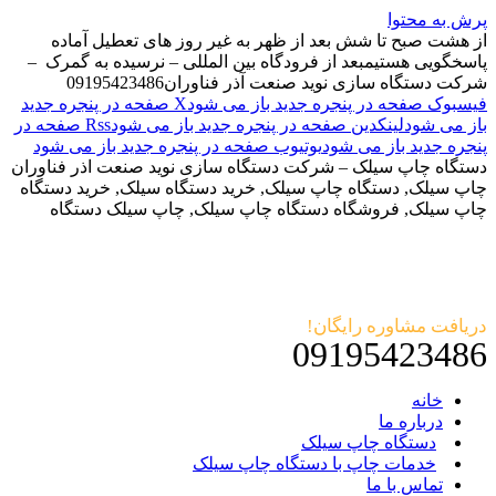
پرش به محتوا
از هشت صبح تا شش بعد از ظهر به غیر روز های تعطیل آماده
پاسخگویی هستیم
بعد از فرودگاه بین المللی – نرسیده به گمرک –
شرکت دستگاه سازی نوید صنعت آذر فناوران
09195423486
فیسبوک صفحه در پنجره جدید باز می شود
X صفحه در پنجره جدید
باز می شود
لینکدین صفحه در پنجره جدید باز می شود
Rss صفحه در
پنجره جدید باز می شود
یوتیوب صفحه در پنجره جدید باز می شود
دستگاه چاپ سیلک – شرکت دستگاه سازی نوید صنعت اذر فناوران
چاپ سیلک, دستگاه چاپ سیلک, خرید دستگاه سیلک, خرید دستگاه
چاپ سیلک, فروشگاه دستگاه چاپ سیلک, چاپ سیلک دستگاه
دریافت مشاوره رایگان!
09195423486
خانه
درباره ما
دستگاه چاپ سیلک
خدمات چاپ با دستگاه چاپ سیلک
تماس با ما