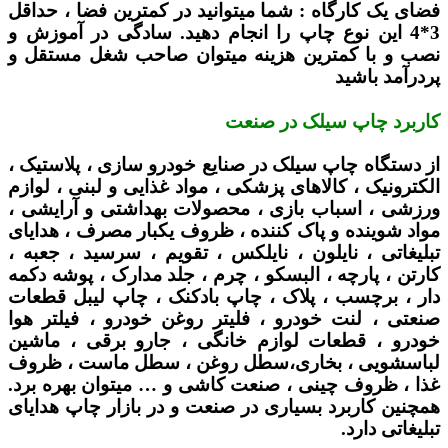
فضای یک کارگاه :
شما میتوانید در کمترین فضا ، حداقل
3*4 این نوع چاپ را انجام دهید. سادگی در آموزش و
نصب و با کمترین هزینه میتوان صاحب شغل مستقل و
پردرآمد باشید
کاربرد چاپ سیلک در صنعت
از دستگاه چاپ سیلک در صنایع خودرو سازی ، پلاستیک ،
الکترونیک ، کالاهای پزشکی ، مواد غذایی و لبنی ، لوازم
ورزشی ، اسباب بازی ، محصولات بهداشتی و آرایشی ،
مواد شوینده و پاک کننده ، ظروف یکبار مصرف ، هدایای
تبلیغاتی ، نایلون ، نایلکس ، تقویم ، سرسید ، جعبه ،
کارتن ، پارچه ، البسکو ، چرم ، جلد مدارک ، پوشه دکمه
دار ، برچسب ، پلاک ، چاپ بادکنک ، چاپ لیبل قطعات
صنعتی ، لنت خودرو ، فلیتر روغن خودرو ، فیلتر هوا
خودرو ، قطعات لوازم خانگی ، جارو برقی ، ماشین
لباسشویی ، بخاری،سطل روغن ، سطل ماست ، ظروف
غذا ، ظروف چینی ، صنعت کاشی و … میتوان بهره برد.
همچنین کاربرد بسیاری در صنعت و در بازار چاپ هدایای
تبلیغاتی دارد.