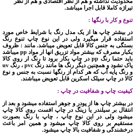
محدودیت نداشته و هم از نظر اقتصادی و هم از نظر
تیراژه کاملا قابل اجرا میباشد.
تنوع و کار با رنگها :
در بیشتر چاپ ها از یک مدل رنگ با شرایط خاص مورد
استفاده قرار میگیرد ولی در این نوع چاپ تنوع رنگ
بستگی به جنس کالا قابل تعویض میباشد. مانند : ظروف
یکبار مصرف که بیشتر مواد تزریق انها ار مواد pp میباشد
باید حتما رنگ pp در چاپ بکار برود تا رنگ ار روی کالا
پاک نشود و همچنین دیگر رنگ ها مانند رنگ pvc ، رنگ uv
و رنگ پایه آب که هر کدام از رنگها نسبت به جنس و نوع
کالا در چاپ سیلک اسکرین قابل تعویض میباشند.
کیفیت چاپ و شفافیت در چاپ :
در بیشتر چاپ ها از پودر و جوهر استفاده میشود و بعد از
انتقال بر سیلندر یا زینگ در چاپ افست روی کالا چاپ
میشود ولی در این نوع چاپ ، چاپ با رنگ بصورت
مستقیم بر روی کالا چاپ میشود و همین امر باعث
درخشندگی و شفافیت بالا چاپ میشود.