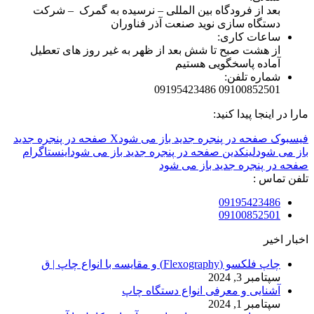
بعد از فرودگاه بین المللی – نرسیده به گمرک – شرکت
دستگاه سازی نوید صنعت آذر فناوران
ساعات کاری:
از هشت صبح تا شش بعد از ظهر به غیر روز های تعطیل
آماده پاسخگویی هستیم
شماره تلفن:
09100852501 09195423486
مارا در اینجا پیدا کنید:
فیسبوک صفحه در پنجره جدید باز می شود
X صفحه در پنجره جدید
باز می شود
لینکدین صفحه در پنجره جدید باز می شود
اینستاگرام
صفحه در پنجره جدید باز می شود
تلفن تماس :
09195423486
09100852501
اخبار اخیر
چاپ فلکسو (Flexography) و مقایسه با انواع چاپ | ق
سپتامبر 3, 2024
آشنایی و معرفی انواع دستگاه چاپ
سپتامبر 1, 2024