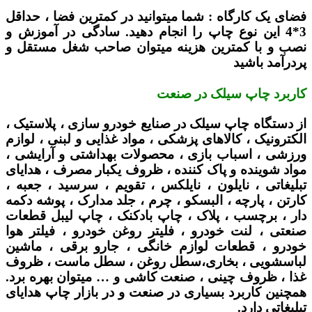
فضای یک کارگاه :
شما میتوانید در کمترین فضا ، حداقل
3*4 این نوع چاپ را انجام دهید. سادگی در آموزش و
نصب و با کمترین هزینه میتوان صاحب شغل مستقل و
پردرآمد باشید
کاربرد چاپ سیلک در صنعت
از دستگاه چاپ سیلک در صنایع خودرو سازی ، پلاستیک ،
الکترونیک ، کالاهای پزشکی ، مواد غذایی و لبنی ، لوازم
ورزشی ، اسباب بازی ، محصولات بهداشتی و آرایشی ،
مواد شوینده و پاک کننده ، ظروف یکبار مصرف ، هدایای
تبلیغاتی ، نایلون ، نایلکس ، تقویم ، سرسید ، جعبه ،
کارتن ، پارچه ، البسکو ، چرم ، جلد مدارک ، پوشه دکمه
دار ، برچسب ، پلاک ، چاپ بادکنک ، چاپ لیبل قطعات
صنعتی ، لنت خودرو ، فلیتر روغن خودرو ، فیلتر هوا
خودرو ، قطعات لوازم خانگی ، جارو برقی ، ماشین
لباسشویی ، بخاری،سطل روغن ، سطل ماست ، ظروف
غذا ، ظروف چینی ، صنعت کاشی و … میتوان بهره برد.
همچنین کاربرد بسیاری در صنعت و در بازار چاپ هدایای
تبلیغاتی دارد.