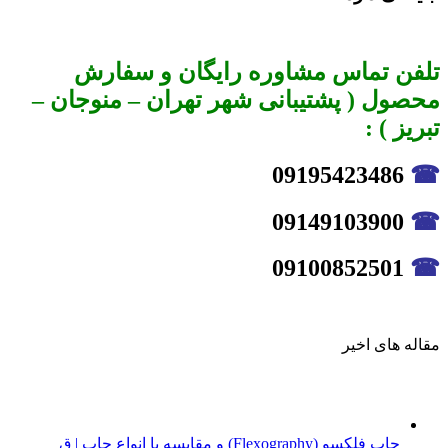
تلفن تماس مشاوره رایگان و سفارش
محصول ( پشتیبانی شهر تهران – منوجان –
تبریز ) :
09195423486
☎
09149103900
☎
09100852501
☎
مقاله های اخیر
چاپ فلکسو (Flexography) و مقایسه با انواع چاپ | ق