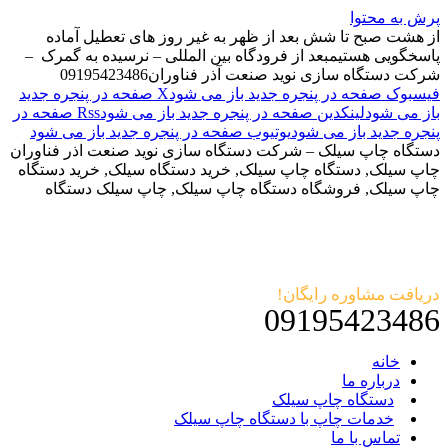
پرش به محتوا
از هشت صبح تا شش بعد از ظهر به غیر روز های تعطیل آماده
پاسخگویی هستیم
بعد از فرودگاه بین المللی – نرسیده به گمرک –
شرکت دستگاه سازی نوید صنعت آذر فناوران
09195423486
فیسبوک صفحه در پنجره جدید باز می شود
X صفحه در پنجره جدید
باز می شود
لینکدین صفحه در پنجره جدید باز می شود
Rss صفحه در
پنجره جدید باز می شود
یوتیوب صفحه در پنجره جدید باز می شود
دستگاه چاپ سیلک – شرکت دستگاه سازی نوید صنعت اذر فناوران
چاپ سیلک, دستگاه چاپ سیلک, خرید دستگاه سیلک, خرید دستگاه
چاپ سیلک, فروشگاه دستگاه چاپ سیلک, چاپ سیلک دستگاه
دریافت مشاوره رایگان!
09195423486
خانه
درباره ما
دستگاه چاپ سیلک
خدمات چاپ با دستگاه چاپ سیلک
تماس با ما