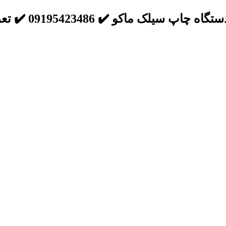
یلک ماکو ✔️ 09195423486 ✔️ تعرفه استاندارد