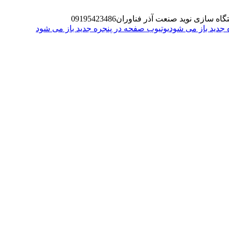
گاه سازی نوید صنعت آذر فناوران
09195423486
یوتیوب صفحه در پنجره جدید باز می شود