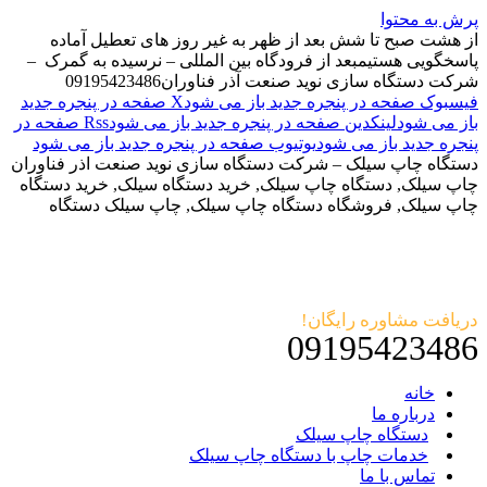
پرش به محتوا
از هشت صبح تا شش بعد از ظهر به غیر روز های تعطیل آماده
پاسخگویی هستیم
بعد از فرودگاه بین المللی – نرسیده به گمرک –
شرکت دستگاه سازی نوید صنعت آذر فناوران
09195423486
فیسبوک صفحه در پنجره جدید باز می شود
X صفحه در پنجره جدید
باز می شود
لینکدین صفحه در پنجره جدید باز می شود
Rss صفحه در
پنجره جدید باز می شود
یوتیوب صفحه در پنجره جدید باز می شود
دستگاه چاپ سیلک – شرکت دستگاه سازی نوید صنعت اذر فناوران
چاپ سیلک, دستگاه چاپ سیلک, خرید دستگاه سیلک, خرید دستگاه
چاپ سیلک, فروشگاه دستگاه چاپ سیلک, چاپ سیلک دستگاه
دریافت مشاوره رایگان!
09195423486
خانه
درباره ما
دستگاه چاپ سیلک
خدمات چاپ با دستگاه چاپ سیلک
تماس با ما