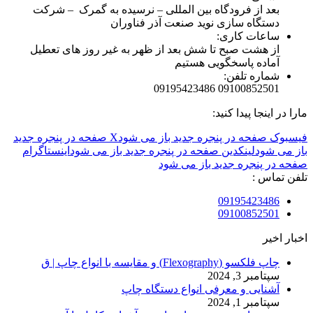
بعد از فرودگاه بین المللی – نرسیده به گمرک – شرکت
دستگاه سازی نوید صنعت آذر فناوران
ساعات کاری:
از هشت صبح تا شش بعد از ظهر به غیر روز های تعطیل
آماده پاسخگویی هستیم
شماره تلفن:
09100852501 09195423486
مارا در اینجا پیدا کنید:
فیسبوک صفحه در پنجره جدید باز می شود
X صفحه در پنجره جدید
باز می شود
لینکدین صفحه در پنجره جدید باز می شود
اینستاگرام
صفحه در پنجره جدید باز می شود
تلفن تماس :
09195423486
09100852501
اخبار اخیر
چاپ فلکسو (Flexography) و مقایسه با انواع چاپ | ق
سپتامبر 3, 2024
آشنایی و معرفی انواع دستگاه چاپ
سپتامبر 1, 2024