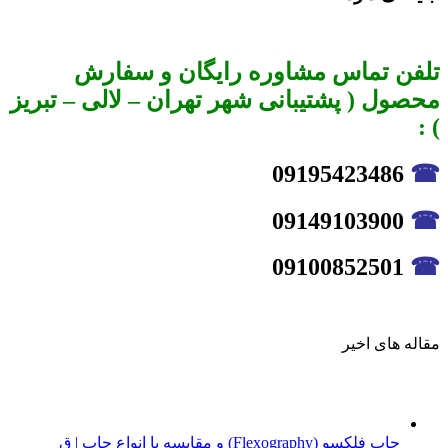
تلفن تماس مشاوره رایگان و سفارش
محصول ( پشتیبانی شهر تهران – لالی – تبریز
) :
09195423486
☎
09149103900
☎
09100852501
☎
مقاله های اخیر
چاپ فلکسو (Flexography) و مقایسه با انواع چاپ | ق