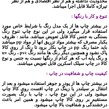
محدودیت نداشته و هم از نظر اقتصادی و هم از نظر
تیراژه کاملا قابل اجرا میباشد.
تنوع و کار با رنگها :
در بیشتر چاپ ها از یک مدل رنگ با شرایط خاص مورد
استفاده قرار میگیرد ولی در این نوع چاپ تنوع رنگ
بستگی به جنس کالا قابل تعویض میباشد. مانند : ظروف
یکبار مصرف که بیشتر مواد تزریق انها ار مواد pp میباشد
باید حتما رنگ pp در چاپ بکار برود تا رنگ ار روی کالا
پاک نشود و همچنین دیگر رنگ ها مانند رنگ pvc ، رنگ uv
و رنگ پایه آب که هر کدام از رنگها نسبت به جنس و نوع
کالا در چاپ سیلک اسکرین قابل تعویض میباشند.
کیفیت چاپ و شفافیت در چاپ :
در بیشتر چاپ ها از پودر و جوهر استفاده میشود و بعد از
انتقال بر سیلندر یا زینگ در چاپ افست روی کالا چاپ
میشود ولی در این نوع چاپ ، چاپ با رنگ بصورت
مستقیم بر روی کالا چاپ میشود و همین امر باعث
درخشندگی و شفافیت بالا چاپ میشود.