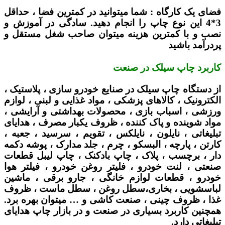
فضای یک کارگاه :
شما میتوانید در کمترین فضا ، حداقل
3*4 این نوع چاپ را انجام دهید. سادگی در آموزش و
نصب و با کمترین هزینه میتوان صاحب شغل مستقل و
پردرآمد باشید
کاربرد چاپ سیلک در صنعت
از دستگاه چاپ سیلک در صنایع خودرو سازی ، پلاستیک ،
الکترونیک ، کالاهای پزشکی ، مواد غذایی و لبنی ، لوازم
ورزشی ، اسباب بازی ، محصولات بهداشتی و آرایشی ،
مواد شوینده و پاک کننده ، ظروف یکبار مصرف ، هدایای
تبلیغاتی ، نایلون ، نایلکس ، تقویم ، سرسید ، جعبه ،
کارتن ، پارچه ، البسکو ، چرم ، جلد مدارک ، پوشه دکمه
دار ، برچسب ، پلاک ، چاپ بادکنک ، چاپ لیبل قطعات
صنعتی ، لنت خودرو ، فلیتر روغن خودرو ، فیلتر هوا
خودرو ، قطعات لوازم خانگی ، جارو برقی ، ماشین
لباسشویی ، بخاری،سطل روغن ، سطل ماست ، ظروف
غذا ، ظروف چینی ، صنعت کاشی و … میتوان بهره برد.
همچنین کاربرد بسیاری در صنعت و در بازار چاپ هدایای
تبلیغاتی دارد.