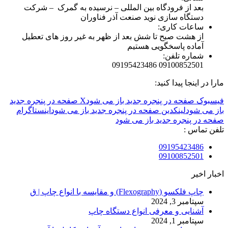
بعد از فرودگاه بین المللی – نرسیده به گمرک – شرکت
دستگاه سازی نوید صنعت آذر فناوران
ساعات کاری:
از هشت صبح تا شش بعد از ظهر به غیر روز های تعطیل
آماده پاسخگویی هستیم
شماره تلفن:
09100852501 09195423486
مارا در اینجا پیدا کنید:
فیسبوک صفحه در پنجره جدید باز می شود
X صفحه در پنجره جدید
باز می شود
لینکدین صفحه در پنجره جدید باز می شود
اینستاگرام
صفحه در پنجره جدید باز می شود
تلفن تماس :
09195423486
09100852501
اخبار اخیر
چاپ فلکسو (Flexography) و مقایسه با انواع چاپ | ق
سپتامبر 3, 2024
آشنایی و معرفی انواع دستگاه چاپ
سپتامبر 1, 2024