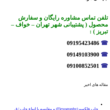
تلفن تماس مشاوره رایگان و سفارش
محصول ( پشتیبانی شهر تهران – خواف –
تبریز ) :
09195423486
☎
09149103900
☎
09100852501
☎
مقاله های اخیر
چاپ فلکسو (Flexography) و مقایسه با انواع چاپ | ق