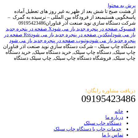
پرش به محتوا
از هشت صبح تا شش بعد از ظهر به غیر روز های تعطیل آماده
پاسخگویی هستیم
بعد از فرودگاه بین المللی – نرسیده به گمرک –
شرکت دستگاه سازی نوید صنعت آذر فناوران
09195423486
فیسبوک صفحه در پنجره جدید باز می شود
X صفحه در پنجره جدید
باز می شود
لینکدین صفحه در پنجره جدید باز می شود
Rss صفحه در
پنجره جدید باز می شود
یوتیوب صفحه در پنجره جدید باز می شود
دستگاه چاپ سیلک – شرکت دستگاه سازی نوید صنعت اذر فناوران
چاپ سیلک, دستگاه چاپ سیلک, خرید دستگاه سیلک, خرید دستگاه
چاپ سیلک, فروشگاه دستگاه چاپ سیلک, چاپ سیلک دستگاه
دریافت مشاوره رایگان!
09195423486
خانه
درباره ما
دستگاه چاپ سیلک
خدمات چاپ با دستگاه چاپ سیلک
تماس با ما