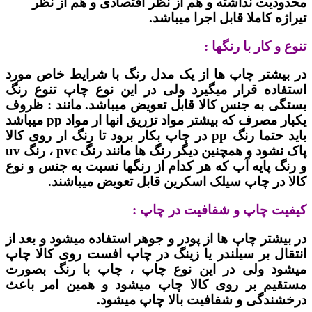
محدودیت نداشته و هم از نظر اقتصادی و هم از نظر
تیراژه کاملا قابل اجرا میباشد.
تنوع و کار با رنگها :
در بیشتر چاپ ها از یک مدل رنگ با شرایط خاص مورد
استفاده قرار میگیرد ولی در این نوع چاپ تنوع رنگ
بستگی به جنس کالا قابل تعویض میباشد. مانند : ظروف
یکبار مصرف که بیشتر مواد تزریق انها ار مواد pp میباشد
باید حتما رنگ pp در چاپ بکار برود تا رنگ ار روی کالا
پاک نشود و همچنین دیگر رنگ ها مانند رنگ pvc ، رنگ uv
و رنگ پایه آب که هر کدام از رنگها نسبت به جنس و نوع
کالا در چاپ سیلک اسکرین قابل تعویض میباشند.
کیفیت چاپ و شفافیت در چاپ :
در بیشتر چاپ ها از پودر و جوهر استفاده میشود و بعد از
انتقال بر سیلندر یا زینگ در چاپ افست روی کالا چاپ
میشود ولی در این نوع چاپ ، چاپ با رنگ بصورت
مستقیم بر روی کالا چاپ میشود و همین امر باعث
درخشندگی و شفافیت بالا چاپ میشود.