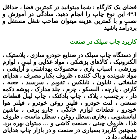
فضای یک کارگاه :
شما میتوانید در کمترین فضا ، حداقل
3*4 این نوع چاپ را انجام دهید. سادگی در آموزش و
نصب و با کمترین هزینه میتوان صاحب شغل مستقل و
پردرآمد باشید
کاربرد چاپ سیلک در صنعت
از دستگاه چاپ سیلک در صنایع خودرو سازی ، پلاستیک ،
الکترونیک ، کالاهای پزشکی ، مواد غذایی و لبنی ، لوازم
ورزشی ، اسباب بازی ، محصولات بهداشتی و آرایشی ،
مواد شوینده و پاک کننده ، ظروف یکبار مصرف ، هدایای
تبلیغاتی ، نایلون ، نایلکس ، تقویم ، سرسید ، جعبه ،
کارتن ، پارچه ، البسکو ، چرم ، جلد مدارک ، پوشه دکمه
دار ، برچسب ، پلاک ، چاپ بادکنک ، چاپ لیبل قطعات
صنعتی ، لنت خودرو ، فلیتر روغن خودرو ، فیلتر هوا
خودرو ، قطعات لوازم خانگی ، جارو برقی ، ماشین
لباسشویی ، بخاری،سطل روغن ، سطل ماست ، ظروف
غذا ، ظروف چینی ، صنعت کاشی و … میتوان بهره برد.
همچنین کاربرد بسیاری در صنعت و در بازار چاپ هدایای
تبلیغاتی دارد.