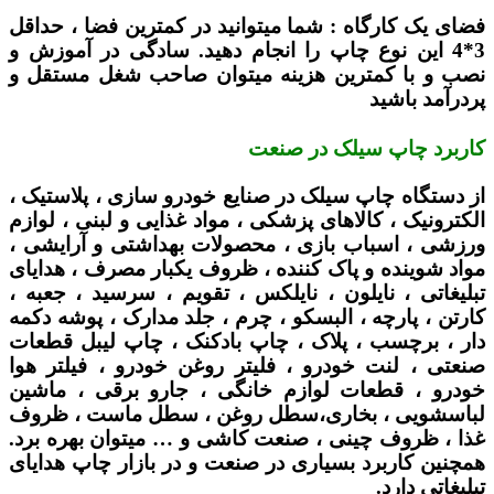
فضای یک کارگاه :
شما میتوانید در کمترین فضا ، حداقل
3*4 این نوع چاپ را انجام دهید. سادگی در آموزش و
نصب و با کمترین هزینه میتوان صاحب شغل مستقل و
پردرآمد باشید
کاربرد چاپ سیلک در صنعت
از دستگاه چاپ سیلک در صنایع خودرو سازی ، پلاستیک ،
الکترونیک ، کالاهای پزشکی ، مواد غذایی و لبنی ، لوازم
ورزشی ، اسباب بازی ، محصولات بهداشتی و آرایشی ،
مواد شوینده و پاک کننده ، ظروف یکبار مصرف ، هدایای
تبلیغاتی ، نایلون ، نایلکس ، تقویم ، سرسید ، جعبه ،
کارتن ، پارچه ، البسکو ، چرم ، جلد مدارک ، پوشه دکمه
دار ، برچسب ، پلاک ، چاپ بادکنک ، چاپ لیبل قطعات
صنعتی ، لنت خودرو ، فلیتر روغن خودرو ، فیلتر هوا
خودرو ، قطعات لوازم خانگی ، جارو برقی ، ماشین
لباسشویی ، بخاری،سطل روغن ، سطل ماست ، ظروف
غذا ، ظروف چینی ، صنعت کاشی و … میتوان بهره برد.
همچنین کاربرد بسیاری در صنعت و در بازار چاپ هدایای
تبلیغاتی دارد.