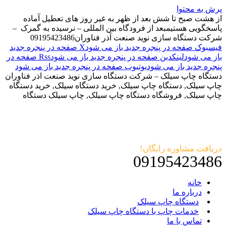
پرش به محتوا
از هشت صبح تا شش بعد از ظهر به غیر روز های تعطیل آماده
پاسخگویی هستیم
بعد از فرودگاه بین المللی – نرسیده به گمرک –
شرکت دستگاه سازی نوید صنعت آذر فناوران
09195423486
فیسبوک صفحه در پنجره جدید باز می شود
X صفحه در پنجره جدید
باز می شود
لینکدین صفحه در پنجره جدید باز می شود
Rss صفحه در
پنجره جدید باز می شود
یوتیوب صفحه در پنجره جدید باز می شود
دستگاه چاپ سیلک – شرکت دستگاه سازی نوید صنعت اذر فناوران
چاپ سیلک, دستگاه چاپ سیلک, خرید دستگاه سیلک, خرید دستگاه
چاپ سیلک, فروشگاه دستگاه چاپ سیلک, چاپ سیلک دستگاه
دریافت مشاوره رایگان!
09195423486
خانه
درباره ما
دستگاه چاپ سیلک
خدمات چاپ با دستگاه چاپ سیلک
تماس با ما