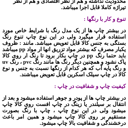
محدودیت نداشته و هم از نظر اقتصادی و هم از نظر
تیراژه کاملا قابل اجرا میباشد.
تنوع و کار با رنگها :
در بیشتر چاپ ها از یک مدل رنگ با شرایط خاص مورد
استفاده قرار میگیرد ولی در این نوع چاپ تنوع رنگ
بستگی به جنس کالا قابل تعویض میباشد. مانند : ظروف
یکبار مصرف که بیشتر مواد تزریق انها ار مواد pp میباشد
باید حتما رنگ pp در چاپ بکار برود تا رنگ ار روی کالا
پاک نشود و همچنین دیگر رنگ ها مانند رنگ pvc ، رنگ uv
و رنگ پایه آب که هر کدام از رنگها نسبت به جنس و نوع
کالا در چاپ سیلک اسکرین قابل تعویض میباشند.
کیفیت چاپ و شفافیت در چاپ :
در بیشتر چاپ ها از پودر و جوهر استفاده میشود و بعد از
انتقال بر سیلندر یا زینگ در چاپ افست روی کالا چاپ
میشود ولی در این نوع چاپ ، چاپ با رنگ بصورت
مستقیم بر روی کالا چاپ میشود و همین امر باعث
درخشندگی و شفافیت بالا چاپ میشود.