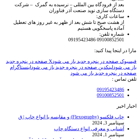
بعد از فرودگاه بین المللی – نرسیده به گمرک – شرکت
دستگاه سازی نوید صنعت آذر فناوران
ساعات کاری:
از هشت صبح تا شش بعد از ظهر به غیر روز های تعطیل
آماده پاسخگویی هستیم
شماره تلفن:
09100852501 09195423486
مارا در اینجا پیدا کنید:
فیسبوک صفحه در پنجره جدید باز می شود
X صفحه در پنجره جدید
باز می شود
لینکدین صفحه در پنجره جدید باز می شود
اینستاگرام
صفحه در پنجره جدید باز می شود
تلفن تماس :
09195423486
09100852501
اخبار اخیر
چاپ فلکسو (Flexography) و مقایسه با انواع چاپ | ق
سپتامبر 3, 2024
آشنایی و معرفی انواع دستگاه چاپ
سپتامبر 1, 2024