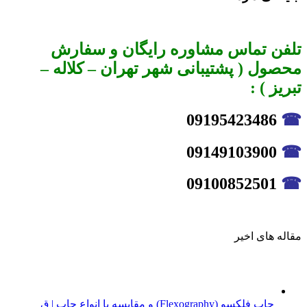
تلفن تماس مشاوره رایگان و سفارش
محصول ( پشتیبانی شهر تهران – کلاله –
تبریز ) :
09195423486
☎
09149103900
☎
09100852501
☎
مقاله های اخیر
چاپ فلکسو (Flexography) و مقایسه با انواع چاپ | ق