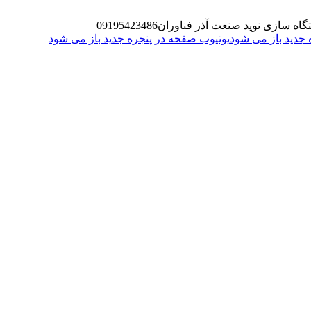
گاه سازی نوید صنعت آذر فناوران
09195423486
یوتیوب صفحه در پنجره جدید باز می شود