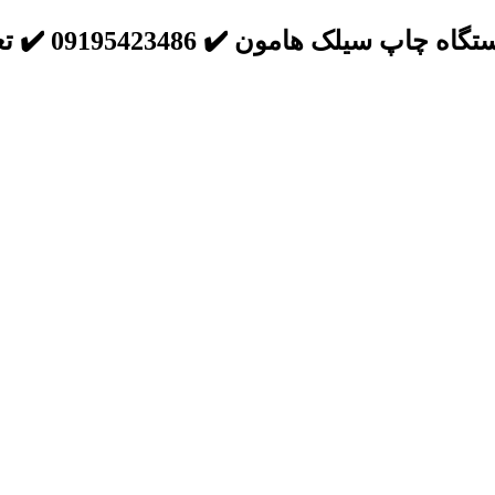
لک هامون ✔️ 09195423486 ✔️ تعرفه استاندارد