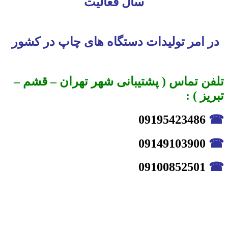
سال فعالیت
در امر تولیدات دستگاه های چاپ در کشور
تلفن تماس ( پشتیبانی شهر تهران – قشم –
تبریز ) :
09195423486
☎
09149103900
☎
09100852501
☎