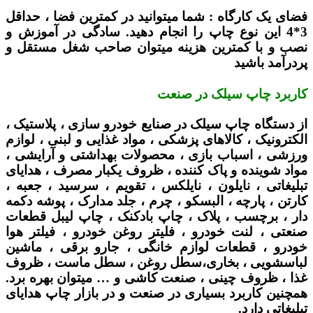
فضای یک کارگاه :
شما میتوانید در کمترین فضا ، حداقل
3*4 این نوع چاپ را انجام دهید. سادگی در آموزش و
نصب و با کمترین هزینه میتوان صاحب شغل مستقل و
پردرآمد باشید
کاربرد چاپ سیلک در صنعت
از دستگاه چاپ سیلک در صنایع خودرو سازی ، پلاستیک ،
الکترونیک ، کالاهای پزشکی ، مواد غذایی و لبنی ، لوازم
ورزشی ، اسباب بازی ، محصولات بهداشتی و آرایشی ،
مواد شوینده و پاک کننده ، ظروف یکبار مصرف ، هدایای
تبلیغاتی ، نایلون ، نایلکس ، تقویم ، سرسید ، جعبه ،
کارتن ، پارچه ، البسکو ، چرم ، جلد مدارک ، پوشه دکمه
دار ، برچسب ، پلاک ، چاپ بادکنک ، چاپ لیبل قطعات
صنعتی ، لنت خودرو ، فلیتر روغن خودرو ، فیلتر هوا
خودرو ، قطعات لوازم خانگی ، جارو برقی ، ماشین
لباسشویی ، بخاری،سطل روغن ، سطل ماست ، ظروف
غذا ، ظروف چینی ، صنعت کاشی و … میتوان بهره برد.
همچنین کاربرد بسیاری در صنعت و در بازار چاپ هدایای
تبلیغاتی دارد.