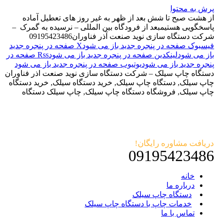
پرش به محتوا
از هشت صبح تا شش بعد از ظهر به غیر روز های تعطیل آماده
پاسخگویی هستیم
بعد از فرودگاه بین المللی – نرسیده به گمرک –
شرکت دستگاه سازی نوید صنعت آذر فناوران
09195423486
فیسبوک صفحه در پنجره جدید باز می شود
X صفحه در پنجره جدید
باز می شود
لینکدین صفحه در پنجره جدید باز می شود
Rss صفحه در
پنجره جدید باز می شود
یوتیوب صفحه در پنجره جدید باز می شود
دستگاه چاپ سیلک – شرکت دستگاه سازی نوید صنعت اذر فناوران
چاپ سیلک, دستگاه چاپ سیلک, خرید دستگاه سیلک, خرید دستگاه
چاپ سیلک, فروشگاه دستگاه چاپ سیلک, چاپ سیلک دستگاه
دریافت مشاوره رایگان!
09195423486
خانه
درباره ما
دستگاه چاپ سیلک
خدمات چاپ با دستگاه چاپ سیلک
تماس با ما