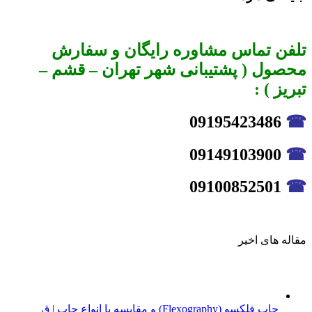
تلفن تماس مشاوره رایگان و سفارش
محصول ( پشتیبانی شهر تهران – قشم –
تبریز ) :
09195423486
☎
09149103900
☎
09100852501
☎
مقاله های اخیر
چاپ فلکسو (Flexography) و مقایسه با انواع چاپ | ق