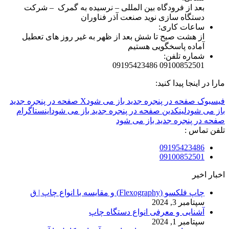
بعد از فرودگاه بین المللی – نرسیده به گمرک – شرکت
دستگاه سازی نوید صنعت آذر فناوران
ساعات کاری:
از هشت صبح تا شش بعد از ظهر به غیر روز های تعطیل
آماده پاسخگویی هستیم
شماره تلفن:
09100852501 09195423486
مارا در اینجا پیدا کنید:
فیسبوک صفحه در پنجره جدید باز می شود
X صفحه در پنجره جدید
باز می شود
لینکدین صفحه در پنجره جدید باز می شود
اینستاگرام
صفحه در پنجره جدید باز می شود
تلفن تماس :
09195423486
09100852501
اخبار اخیر
چاپ فلکسو (Flexography) و مقایسه با انواع چاپ | ق
سپتامبر 3, 2024
آشنایی و معرفی انواع دستگاه چاپ
سپتامبر 1, 2024