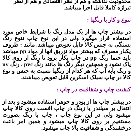
محدودیت نداشته و هم از نظر اقتصادی و هم از نظر
تیراژه کاملا قابل اجرا میباشد.
تنوع و کار با رنگها :
در بیشتر چاپ ها از یک مدل رنگ با شرایط خاص مورد
استفاده قرار میگیرد ولی در این نوع چاپ تنوع رنگ
بستگی به جنس کالا قابل تعویض میباشد. مانند : ظروف
یکبار مصرف که بیشتر مواد تزریق انها ار مواد pp میباشد
باید حتما رنگ pp در چاپ بکار برود تا رنگ ار روی کالا
پاک نشود و همچنین دیگر رنگ ها مانند رنگ pvc ، رنگ uv
و رنگ پایه آب که هر کدام از رنگها نسبت به جنس و نوع
کالا در چاپ سیلک اسکرین قابل تعویض میباشند.
کیفیت چاپ و شفافیت در چاپ :
در بیشتر چاپ ها از پودر و جوهر استفاده میشود و بعد از
انتقال بر سیلندر یا زینگ در چاپ افست روی کالا چاپ
میشود ولی در این نوع چاپ ، چاپ با رنگ بصورت
مستقیم بر روی کالا چاپ میشود و همین امر باعث
درخشندگی و شفافیت بالا چاپ میشود.