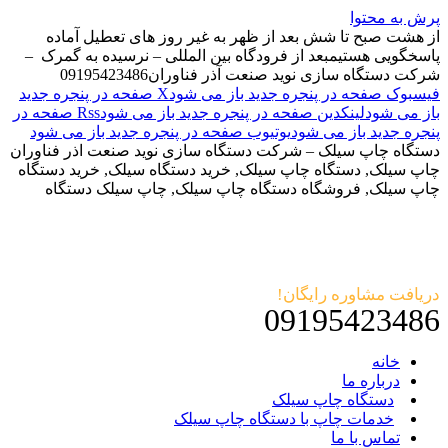
پرش به محتوا
از هشت صبح تا شش بعد از ظهر به غیر روز های تعطیل آماده
پاسخگویی هستیم
بعد از فرودگاه بین المللی – نرسیده به گمرک –
شرکت دستگاه سازی نوید صنعت آذر فناوران
09195423486
فیسبوک صفحه در پنجره جدید باز می شود
X صفحه در پنجره جدید
باز می شود
لینکدین صفحه در پنجره جدید باز می شود
Rss صفحه در
پنجره جدید باز می شود
یوتیوب صفحه در پنجره جدید باز می شود
دستگاه چاپ سیلک – شرکت دستگاه سازی نوید صنعت اذر فناوران
چاپ سیلک, دستگاه چاپ سیلک, خرید دستگاه سیلک, خرید دستگاه
چاپ سیلک, فروشگاه دستگاه چاپ سیلک, چاپ سیلک دستگاه
دریافت مشاوره رایگان!
09195423486
خانه
درباره ما
دستگاه چاپ سیلک
خدمات چاپ با دستگاه چاپ سیلک
تماس با ما