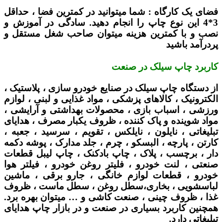
فضای یک کارگاه :
شما میتوانید در کمترین فضا ، حداقل
3*4 این نوع چاپ را انجام دهید. سادگی در آموزش و
نصب و با کمترین هزینه میتوان صاحب شغل مستقل و
پردرآمد باشید
کاربرد چاپ سیلک در صنعت
از دستگاه چاپ سیلک در صنایع خودرو سازی ، پلاستیک ،
الکترونیک ، کالاهای پزشکی ، مواد غذایی و لبنی ، لوازم
ورزشی ، اسباب بازی ، محصولات بهداشتی و آرایشی ،
مواد شوینده و پاک کننده ، ظروف یکبار مصرف ، هدایای
تبلیغاتی ، نایلون ، نایلکس ، تقویم ، سرسید ، جعبه ،
کارتن ، پارچه ، البسکو ، چرم ، جلد مدارک ، پوشه دکمه
دار ، برچسب ، پلاک ، چاپ بادکنک ، چاپ لیبل قطعات
صنعتی ، لنت خودرو ، فلیتر روغن خودرو ، فیلتر هوا
خودرو ، قطعات لوازم خانگی ، جارو برقی ، ماشین
لباسشویی ، بخاری،سطل روغن ، سطل ماست ، ظروف
غذا ، ظروف چینی ، صنعت کاشی و … میتوان بهره برد.
همچنین کاربرد بسیاری در صنعت و در بازار چاپ هدایای
تبلیغاتی دارد.