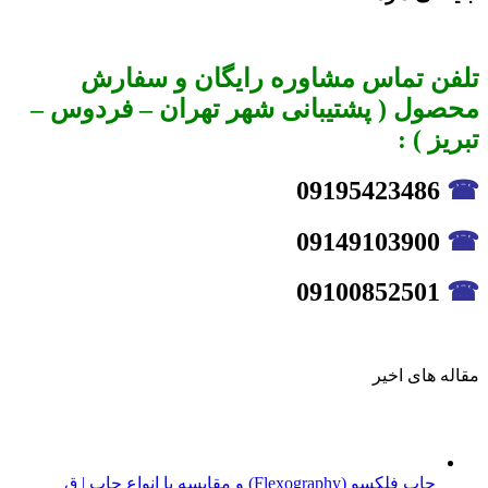
تلفن تماس مشاوره رایگان و سفارش
محصول ( پشتیبانی شهر تهران – فردوس –
تبریز ) :
09195423486
☎
09149103900
☎
09100852501
☎
مقاله های اخیر
چاپ فلکسو (Flexography) و مقایسه با انواع چاپ | ق