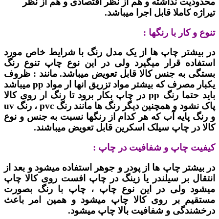
محدودیت نداشته و هم از نظر اقتصادی و هم از نظر
تیراژه کاملا قابل اجرا میباشد.
تنوع و کار با رنگها :
در بیشتر چاپ ها از یک مدل رنگ با شرایط خاص مورد
استفاده قرار میگیرد ولی در این نوع چاپ تنوع رنگ
بستگی به جنس کالا قابل تعویض میباشد. مانند : ظروف
یکبار مصرف که بیشتر مواد تزریق انها ار مواد pp میباشد
باید حتما رنگ pp در چاپ بکار برود تا رنگ ار روی کالا
پاک نشود و همچنین دیگر رنگ ها مانند رنگ pvc ، رنگ uv
و رنگ پایه آب که هر کدام از رنگها نسبت به جنس و نوع
کالا در چاپ سیلک اسکرین قابل تعویض میباشند.
کیفیت چاپ و شفافیت در چاپ :
در بیشتر چاپ ها از پودر و جوهر استفاده میشود و بعد از
انتقال بر سیلندر یا زینگ در چاپ افست روی کالا چاپ
میشود ولی در این نوع چاپ ، چاپ با رنگ بصورت
مستقیم بر روی کالا چاپ میشود و همین امر باعث
درخشندگی و شفافیت بالا چاپ میشود.