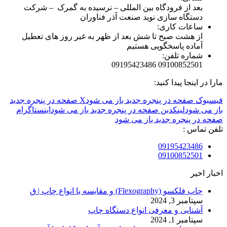
بعد از فرودگاه بین المللی – نرسیده به گمرک – شرکت
دستگاه سازی نوید صنعت آذر فناوران
ساعات کاری:
از هشت صبح تا شش بعد از ظهر به غیر روز های تعطیل
آماده پاسخگویی هستیم
شماره تلفن:
09100852501 09195423486
مارا در اینجا پیدا کنید:
فیسبوک صفحه در پنجره جدید باز می شود
X صفحه در پنجره جدید
باز می شود
لینکدین صفحه در پنجره جدید باز می شود
اینستاگرام
صفحه در پنجره جدید باز می شود
تلفن تماس :
09195423486
09100852501
اخبار اخیر
چاپ فلکسو (Flexography) و مقایسه با انواع چاپ | ق
سپتامبر 3, 2024
آشنایی و معرفی انواع دستگاه چاپ
سپتامبر 1, 2024