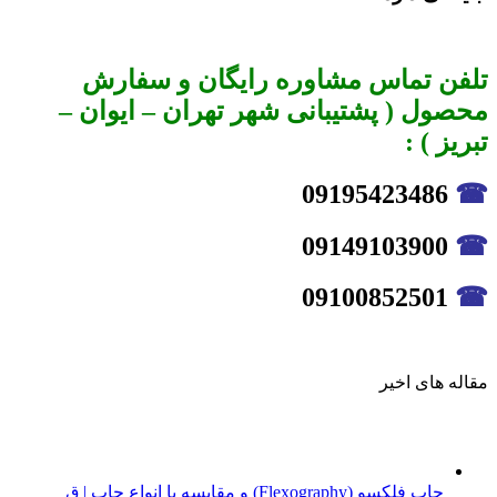
تلفن تماس مشاوره رایگان و سفارش
محصول ( پشتیبانی شهر تهران – ایوان –
تبریز ) :
09195423486
☎
09149103900
☎
09100852501
☎
مقاله های اخیر
چاپ فلکسو (Flexography) و مقایسه با انواع چاپ | ق