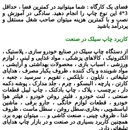
فضای یک کارگاه :
شما میتوانید در کمترین فضا ، حداقل
3*4 این نوع چاپ را انجام دهید. سادگی در آموزش و
نصب و با کمترین هزینه میتوان صاحب شغل مستقل و
پردرآمد باشید
کاربرد چاپ سیلک در صنعت
از دستگاه چاپ سیلک در صنایع خودرو سازی ، پلاستیک ،
الکترونیک ، کالاهای پزشکی ، مواد غذایی و لبنی ، لوازم
ورزشی ، اسباب بازی ، محصولات بهداشتی و آرایشی ،
مواد شوینده و پاک کننده ، ظروف یکبار مصرف ، هدایای
تبلیغاتی ، نایلون ، نایلکس ، تقویم ، سرسید ، جعبه ،
کارتن ، پارچه ، البسکو ، چرم ، جلد مدارک ، پوشه دکمه
دار ، برچسب ، پلاک ، چاپ بادکنک ، چاپ لیبل قطعات
صنعتی ، لنت خودرو ، فلیتر روغن خودرو ، فیلتر هوا
خودرو ، قطعات لوازم خانگی ، جارو برقی ، ماشین
لباسشویی ، بخاری،سطل روغن ، سطل ماست ، ظروف
غذا ، ظروف چینی ، صنعت کاشی و … میتوان بهره برد.
همچنین کاربرد بسیاری در صنعت و در بازار چاپ هدایای
تبلیغاتی دارد.