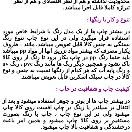
محدودیت نداشته و هم از نظر اقتصادی و هم از نظر
تیراژه کاملا قابل اجرا میباشد.
تنوع و کار با رنگها :
در بیشتر چاپ ها از یک مدل رنگ با شرایط خاص مورد
استفاده قرار میگیرد ولی در این نوع چاپ تنوع رنگ
بستگی به جنس کالا قابل تعویض میباشد. مانند : ظروف
یکبار مصرف که بیشتر مواد تزریق انها ار مواد pp میباشد
باید حتما رنگ pp در چاپ بکار برود تا رنگ ار روی کالا
پاک نشود و همچنین دیگر رنگ ها مانند رنگ pvc ، رنگ uv
و رنگ پایه آب که هر کدام از رنگها نسبت به جنس و نوع
کالا در چاپ سیلک اسکرین قابل تعویض میباشند.
کیفیت چاپ و شفافیت در چاپ :
در بیشتر چاپ ها از پودر و جوهر استفاده میشود و بعد از
انتقال بر سیلندر یا زینگ در چاپ افست روی کالا چاپ
میشود ولی در این نوع چاپ ، چاپ با رنگ بصورت
مستقیم بر روی کالا چاپ میشود و همین امر باعث
درخشندگی و شفافیت بالا چاپ میشود.