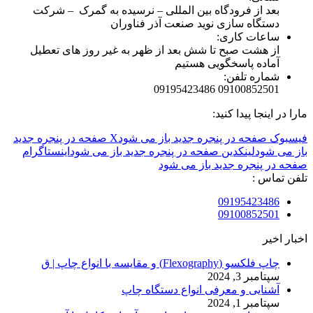
بعد از فرودگاه بین المللی – نرسیده به گمرک – شرکت
دستگاه سازی نوید صنعت آذر فناوران
ساعات کاری:
از هشت صبح تا شش بعد از ظهر به غیر روز های تعطیل
آماده پاسخگویی هستیم
شماره تلفن:
09100852501 09195423486
مارا در اینجا پیدا کنید:
فیسبوک صفحه در پنجره جدید باز می شود
X صفحه در پنجره جدید
باز می شود
لینکدین صفحه در پنجره جدید باز می شود
اینستاگرام
صفحه در پنجره جدید باز می شود
تلفن تماس :
09195423486
09100852501
اخبار اخیر
چاپ فلکسو (Flexography) و مقایسه با انواع چاپ | ق
سپتامبر 3, 2024
آشنایی و معرفی انواع دستگاه چاپ
سپتامبر 1, 2024