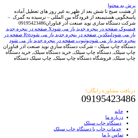
پرش به محتوا
از هشت صبح تا شش بعد از ظهر به غیر روز های تعطیل آماده
پاسخگویی هستیم
بعد از فرودگاه بین المللی – نرسیده به گمرک –
شرکت دستگاه سازی نوید صنعت آذر فناوران
09195423486
فیسبوک صفحه در پنجره جدید باز می شود
X صفحه در پنجره جدید
باز می شود
لینکدین صفحه در پنجره جدید باز می شود
Rss صفحه در
پنجره جدید باز می شود
یوتیوب صفحه در پنجره جدید باز می شود
دستگاه چاپ سیلک – شرکت دستگاه سازی نوید صنعت اذر فناوران
چاپ سیلک, دستگاه چاپ سیلک, خرید دستگاه سیلک, خرید دستگاه
چاپ سیلک, فروشگاه دستگاه چاپ سیلک, چاپ سیلک دستگاه
دریافت مشاوره رایگان!
09195423486
خانه
درباره ما
دستگاه چاپ سیلک
خدمات چاپ با دستگاه چاپ سیلک
تماس با ما