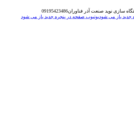
گاه سازی نوید صنعت آذر فناوران
09195423486
یوتیوب صفحه در پنجره جدید باز می شود