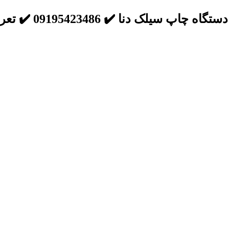
سیلک دنا ✔️ 09195423486 ✔️ تعرفه استاندارد