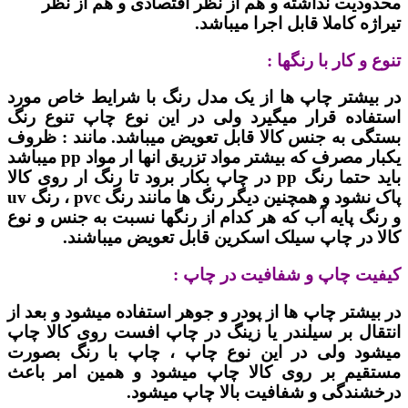
محدودیت نداشته و هم از نظر اقتصادی و هم از نظر
تیراژه کاملا قابل اجرا میباشد.
تنوع و کار با رنگها :
در بیشتر چاپ ها از یک مدل رنگ با شرایط خاص مورد
استفاده قرار میگیرد ولی در این نوع چاپ تنوع رنگ
بستگی به جنس کالا قابل تعویض میباشد. مانند : ظروف
یکبار مصرف که بیشتر مواد تزریق انها ار مواد pp میباشد
باید حتما رنگ pp در چاپ بکار برود تا رنگ ار روی کالا
پاک نشود و همچنین دیگر رنگ ها مانند رنگ pvc ، رنگ uv
و رنگ پایه آب که هر کدام از رنگها نسبت به جنس و نوع
کالا در چاپ سیلک اسکرین قابل تعویض میباشند.
کیفیت چاپ و شفافیت در چاپ :
در بیشتر چاپ ها از پودر و جوهر استفاده میشود و بعد از
انتقال بر سیلندر یا زینگ در چاپ افست روی کالا چاپ
میشود ولی در این نوع چاپ ، چاپ با رنگ بصورت
مستقیم بر روی کالا چاپ میشود و همین امر باعث
درخشندگی و شفافیت بالا چاپ میشود.