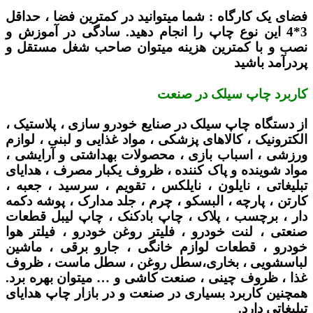
فضای یک کارگاه :
شما میتوانید در کمترین فضا ، حداقل
3*4 این نوع چاپ را انجام دهید. سادگی در آموزش و
نصب و با کمترین هزینه میتوان صاحب شغل مستقل و
پردرآمد باشید
کاربرد چاپ سیلک در صنعت
از دستگاه چاپ سیلک در صنایع خودرو سازی ، پلاستیک ،
الکترونیک ، کالاهای پزشکی ، مواد غذایی و لبنی ، لوازم
ورزشی ، اسباب بازی ، محصولات بهداشتی و آرایشی ،
مواد شوینده و پاک کننده ، ظروف یکبار مصرف ، هدایای
تبلیغاتی ، نایلون ، نایلکس ، تقویم ، سرسید ، جعبه ،
کارتن ، پارچه ، البسکو ، چرم ، جلد مدارک ، پوشه دکمه
دار ، برچسب ، پلاک ، چاپ بادکنک ، چاپ لیبل قطعات
صنعتی ، لنت خودرو ، فلیتر روغن خودرو ، فیلتر هوا
خودرو ، قطعات لوازم خانگی ، جارو برقی ، ماشین
لباسشویی ، بخاری،سطل روغن ، سطل ماست ، ظروف
غذا ، ظروف چینی ، صنعت کاشی و … میتوان بهره برد.
همچنین کاربرد بسیاری در صنعت و در بازار چاپ هدایای
تبلیغاتی دارد.