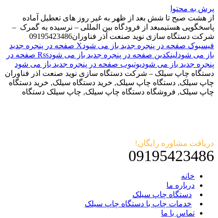
پرش به محتوا
از هشت صبح تا شش بعد از ظهر به غیر روز های تعطیل آماده
پاسخگویی هستیم
بعد از فرودگاه بین المللی – نرسیده به گمرک –
شرکت دستگاه سازی نوید صنعت آذر فناوران
09195423486
فیسبوک صفحه در پنجره جدید باز می شود
X صفحه در پنجره جدید
باز می شود
لینکدین صفحه در پنجره جدید باز می شود
Rss صفحه در
پنجره جدید باز می شود
یوتیوب صفحه در پنجره جدید باز می شود
دستگاه چاپ سیلک – شرکت دستگاه سازی نوید صنعت اذر فناوران
چاپ سیلک, دستگاه چاپ سیلک, خرید دستگاه سیلک, خرید دستگاه
چاپ سیلک, فروشگاه دستگاه چاپ سیلک, چاپ سیلک دستگاه
دریافت مشاوره رایگان!
09195423486
خانه
درباره ما
دستگاه چاپ سیلک
خدمات چاپ با دستگاه چاپ سیلک
تماس با ما