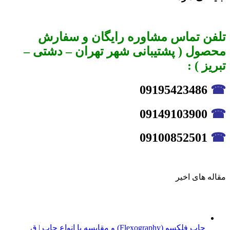
تلفن تماس مشاوره رایگان و سفارش
محصول ( پشتیبانی شهر تهران – دشتی –
تبریز ) :
09195423486
☎
09149103900
☎
09100852501
☎
مقاله های اخیر
چاپ فلکسو (Flexography) و مقایسه با انواع چاپ | ق