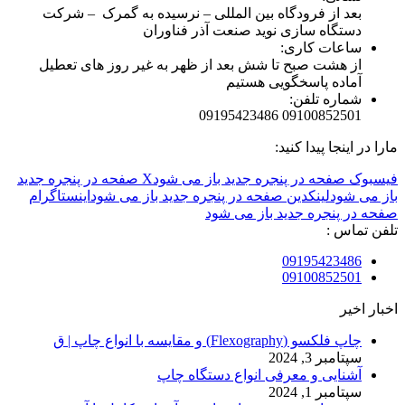
بعد از فرودگاه بین المللی – نرسیده به گمرک – شرکت
دستگاه سازی نوید صنعت آذر فناوران
ساعات کاری:
از هشت صبح تا شش بعد از ظهر به غیر روز های تعطیل
آماده پاسخگویی هستیم
شماره تلفن:
09100852501 09195423486
مارا در اینجا پیدا کنید:
فیسبوک صفحه در پنجره جدید باز می شود
X صفحه در پنجره جدید
باز می شود
لینکدین صفحه در پنجره جدید باز می شود
اینستاگرام
صفحه در پنجره جدید باز می شود
تلفن تماس :
09195423486
09100852501
اخبار اخیر
چاپ فلکسو (Flexography) و مقایسه با انواع چاپ | ق
سپتامبر 3, 2024
آشنایی و معرفی انواع دستگاه چاپ
سپتامبر 1, 2024