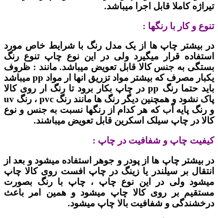
تیراژه کاملا قابل اجرا میباشد.
تنوع و کار با رنگها :
در بیشتر چاپ ها از یک مدل رنگ با شرایط خاص مورد
استفاده قرار میگیرد ولی در این نوع چاپ تنوع رنگ
بستگی به جنس کالا قابل تعویض میباشد. مانند : ظروف
یکبار مصرف که بیشتر مواد تزریق انها ار مواد pp میباشد
باید حتما رنگ pp در چاپ بکار برود تا رنگ ار روی کالا
پاک نشود و همچنین دیگر رنگ ها مانند رنگ pvc ، رنگ uv
و رنگ پایه آب که هر کدام از رنگها نسبت به جنس و نوع
کالا در چاپ سیلک اسکرین قابل تعویض میباشند.
کیفیت چاپ و شفافیت در چاپ :
در بیشتر چاپ ها از پودر و جوهر استفاده میشود و بعد از
انتقال بر سیلندر یا زینگ در چاپ افست روی کالا چاپ
میشود ولی در این نوع چاپ ، چاپ با رنگ بصورت
مستقیم بر روی کالا چاپ میشود و همین امر باعث
درخشندگی و شفافیت بالا چاپ میشود.