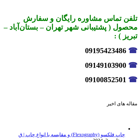
تلفن تماس مشاوره رایگان و سفارش
محصول ( پشتیبانی شهر تهران – بستان‌آباد –
تبریز ) :
09195423486
☎
09149103900
☎
09100852501
☎
مقاله های اخیر
چاپ فلکسو (Flexography) و مقایسه با انواع چاپ | ق