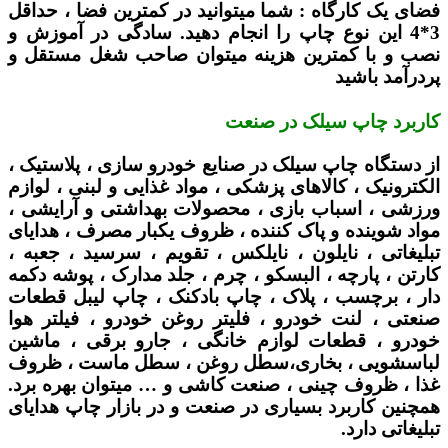
فضای یک کارگاه :
شما میتوانید در کمترین فضا ، حداقل
3*4 این نوع چاپ را انجام دهید. سادگی در آموزش و
نصب و با کمترین هزینه میتوان صاحب شغل مستقل و
پردرآمد باشید
کاربرد چاپ سیلک در صنعت
از دستگاه چاپ سیلک در صنایع خودرو سازی ، پلاستیک ،
الکترونیک ، کالاهای پزشکی ، مواد غذایی و لبنی ، لوازم
ورزشی ، اسباب بازی ، محصولات بهداشتی و آرایشی ،
مواد شوینده و پاک کننده ، ظروف یکبار مصرف ، هدایای
تبلیغاتی ، نایلون ، نایلکس ، تقویم ، سرسید ، جعبه ،
کارتن ، پارچه ، البسکو ، چرم ، جلد مدارک ، پوشه دکمه
دار ، برچسب ، پلاک ، چاپ بادکنک ، چاپ لیبل قطعات
صنعتی ، لنت خودرو ، فلیتر روغن خودرو ، فیلتر هوا
خودرو ، قطعات لوازم خانگی ، جارو برقی ، ماشین
لباسشویی ، بخاری،سطل روغن ، سطل ماست ، ظروف
غذا ، ظروف چینی ، صنعت کاشی و … میتوان بهره برد.
همچنین کاربرد بسیاری در صنعت و در بازار چاپ هدایای
تبلیغاتی دارد.