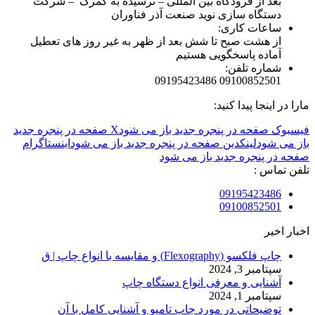
بعد از فرودگاه بین المللی – نرسیده به گمرک – شرکت
دستگاه سازی نوید صنعت آذر فناوران
ساعات کاری:
از هشت صبح تا شش بعد از ظهر به غیر روز های تعطیل
آماده پاسخگویی هستیم
شماره تلفن:
09100852501 09195423486
مارا در اینجا پیدا کنید:
فیسبوک صفحه در پنجره جدید باز می شود
X صفحه در پنجره جدید
باز می شود
لینکدین صفحه در پنجره جدید باز می شود
اینستاگرام
صفحه در پنجره جدید باز می شود
تلفن تماس :
09195423486
09100852501
اخبار اخیر
چاپ فلکسو (Flexography) و مقایسه با انواع چاپ | ق
سپتامبر 3, 2024
آشنایی و معرفی انواع دستگاه چاپ
سپتامبر 1, 2024
توضیحاتی در مورد چاپ تامپو و آشنایی کامل با آن