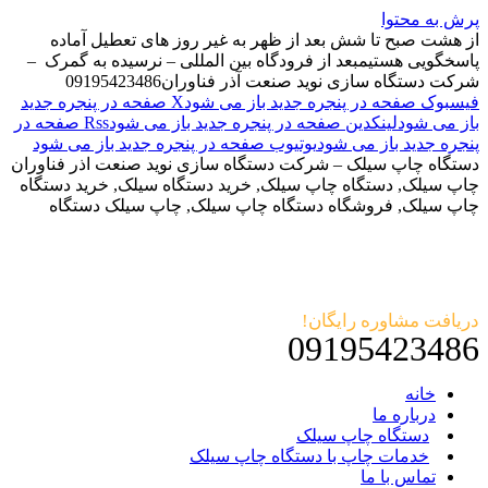
پرش به محتوا
از هشت صبح تا شش بعد از ظهر به غیر روز های تعطیل آماده
پاسخگویی هستیم
بعد از فرودگاه بین المللی – نرسیده به گمرک –
شرکت دستگاه سازی نوید صنعت آذر فناوران
09195423486
فیسبوک صفحه در پنجره جدید باز می شود
X صفحه در پنجره جدید
باز می شود
لینکدین صفحه در پنجره جدید باز می شود
Rss صفحه در
پنجره جدید باز می شود
یوتیوب صفحه در پنجره جدید باز می شود
دستگاه چاپ سیلک – شرکت دستگاه سازی نوید صنعت اذر فناوران
چاپ سیلک, دستگاه چاپ سیلک, خرید دستگاه سیلک, خرید دستگاه
چاپ سیلک, فروشگاه دستگاه چاپ سیلک, چاپ سیلک دستگاه
دریافت مشاوره رایگان!
09195423486
خانه
درباره ما
دستگاه چاپ سیلک
خدمات چاپ با دستگاه چاپ سیلک
تماس با ما