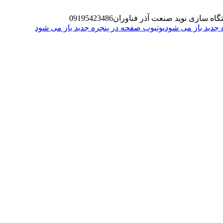
گاه سازی نوید صنعت آذر فناوران
09195423486
یوتیوب صفحه در پنجره جدید باز می شود