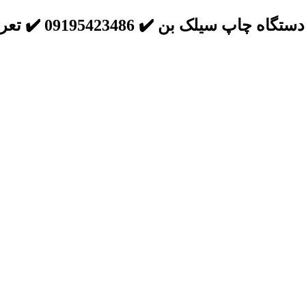
سیلک بن ✔️ 09195423486 ✔️ تعرفه استاندارد