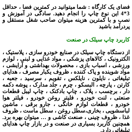
فضای یک کارگاه :
شما میتوانید در کمترین فضا ، حداقل
3*4 این نوع چاپ را انجام دهید. سادگی در آموزش و
نصب و با کمترین هزینه میتوان صاحب شغل مستقل و
پردرآمد باشید
کاربرد چاپ سیلک در صنعت
از دستگاه چاپ سیلک در صنایع خودرو سازی ، پلاستیک ،
الکترونیک ، کالاهای پزشکی ، مواد غذایی و لبنی ، لوازم
ورزشی ، اسباب بازی ، محصولات بهداشتی و آرایشی ،
مواد شوینده و پاک کننده ، ظروف یکبار مصرف ، هدایای
تبلیغاتی ، نایلون ، نایلکس ، تقویم ، سرسید ، جعبه ،
کارتن ، پارچه ، البسکو ، چرم ، جلد مدارک ، پوشه دکمه
دار ، برچسب ، پلاک ، چاپ بادکنک ، چاپ لیبل قطعات
صنعتی ، لنت خودرو ، فلیتر روغن خودرو ، فیلتر هوا
خودرو ، قطعات لوازم خانگی ، جارو برقی ، ماشین
لباسشویی ، بخاری،سطل روغن ، سطل ماست ، ظروف
غذا ، ظروف چینی ، صنعت کاشی و … میتوان بهره برد.
همچنین کاربرد بسیاری در صنعت و در بازار چاپ هدایای
تبلیغاتی دارد.