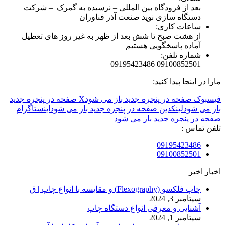
بعد از فرودگاه بین المللی – نرسیده به گمرک – شرکت
دستگاه سازی نوید صنعت آذر فناوران
ساعات کاری:
از هشت صبح تا شش بعد از ظهر به غیر روز های تعطیل
آماده پاسخگویی هستیم
شماره تلفن:
09100852501 09195423486
مارا در اینجا پیدا کنید:
فیسبوک صفحه در پنجره جدید باز می شود
X صفحه در پنجره جدید
باز می شود
لینکدین صفحه در پنجره جدید باز می شود
اینستاگرام
صفحه در پنجره جدید باز می شود
تلفن تماس :
09195423486
09100852501
اخبار اخیر
چاپ فلکسو (Flexography) و مقایسه با انواع چاپ | ق
سپتامبر 3, 2024
آشنایی و معرفی انواع دستگاه چاپ
سپتامبر 1, 2024