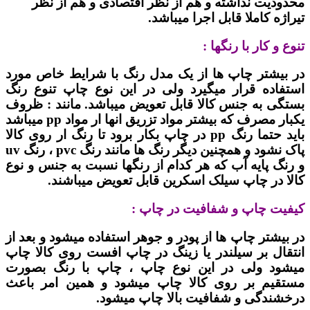
محدودیت نداشته و هم از نظر اقتصادی و هم از نظر
تیراژه کاملا قابل اجرا میباشد.
تنوع و کار با رنگها :
در بیشتر چاپ ها از یک مدل رنگ با شرایط خاص مورد
استفاده قرار میگیرد ولی در این نوع چاپ تنوع رنگ
بستگی به جنس کالا قابل تعویض میباشد. مانند : ظروف
یکبار مصرف که بیشتر مواد تزریق انها ار مواد pp میباشد
باید حتما رنگ pp در چاپ بکار برود تا رنگ ار روی کالا
پاک نشود و همچنین دیگر رنگ ها مانند رنگ pvc ، رنگ uv
و رنگ پایه آب که هر کدام از رنگها نسبت به جنس و نوع
کالا در چاپ سیلک اسکرین قابل تعویض میباشند.
کیفیت چاپ و شفافیت در چاپ :
در بیشتر چاپ ها از پودر و جوهر استفاده میشود و بعد از
انتقال بر سیلندر یا زینگ در چاپ افست روی کالا چاپ
میشود ولی در این نوع چاپ ، چاپ با رنگ بصورت
مستقیم بر روی کالا چاپ میشود و همین امر باعث
درخشندگی و شفافیت بالا چاپ میشود.