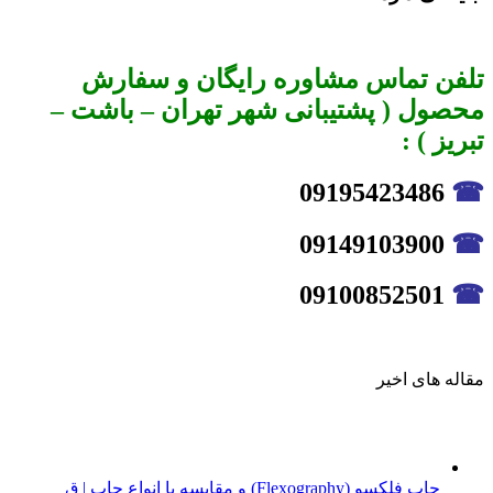
تلفن تماس مشاوره رایگان و سفارش
محصول ( پشتیبانی شهر تهران – باشت –
تبریز ) :
09195423486
☎
09149103900
☎
09100852501
☎
مقاله های اخیر
چاپ فلکسو (Flexography) و مقایسه با انواع چاپ | ق