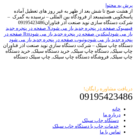
پرش به محتوا
از هشت صبح تا شش بعد از ظهر به غیر روز های تعطیل آماده
پاسخگویی هستیم
بعد از فرودگاه بین المللی – نرسیده به گمرک –
شرکت دستگاه سازی نوید صنعت آذر فناوران
09195423486
فیسبوک صفحه در پنجره جدید باز می شود
X صفحه در پنجره جدید
باز می شود
لینکدین صفحه در پنجره جدید باز می شود
Rss صفحه در
پنجره جدید باز می شود
یوتیوب صفحه در پنجره جدید باز می شود
دستگاه چاپ سیلک – شرکت دستگاه سازی نوید صنعت اذر فناوران
چاپ سیلک, دستگاه چاپ سیلک, خرید دستگاه سیلک, خرید دستگاه
چاپ سیلک, فروشگاه دستگاه چاپ سیلک, چاپ سیلک دستگاه
دریافت مشاوره رایگان!
09195423486
خانه
درباره ما
دستگاه چاپ سیلک
خدمات چاپ با دستگاه چاپ سیلک
تماس با ما