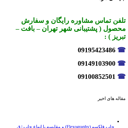
تلفن تماس مشاوره رایگان و سفارش
محصول ( پشتیبانی شهر تهران – بافت –
تبریز ) :
09195423486
☎
09149103900
☎
09100852501
☎
مقاله های اخیر
چاپ فلکسو (Flexography) و مقایسه با انواع چاپ | ق