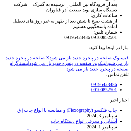
بعد از فرودگاه بین المللی – نرسیده به گمرک – شرکت
دستگاه سازی نوید صنعت آذر فناوران
ساعات کاری:
از هشت صبح تا شش بعد از ظهر به غیر روز های تعطیل
آماده پاسخگویی هستیم
شماره تلفن:
09100852501 09195423486
مارا در اینجا پیدا کنید:
فیسبوک صفحه در پنجره جدید باز می شود
X صفحه در پنجره جدید
باز می شود
لینکدین صفحه در پنجره جدید باز می شود
اینستاگرام
صفحه در پنجره جدید باز می شود
تلفن تماس :
09195423486
09100852501
اخبار اخیر
چاپ فلکسو (Flexography) و مقایسه با انواع چاپ | ق
سپتامبر 3, 2024
آشنایی و معرفی انواع دستگاه چاپ
سپتامبر 1, 2024