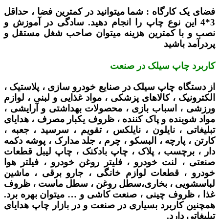
فضای یک کارگاه :
شما میتوانید در کمترین فضا ، حداقل
3*4 این نوع چاپ را انجام دهید. سادگی در آموزش و
نصب و با کمترین هزینه میتوان صاحب شغل مستقل و
پردرآمد باشید
کاربرد چاپ سیلک در صنعت
از دستگاه چاپ سیلک در صنایع خودرو سازی ، پلاستیک ،
الکترونیک ، کالاهای پزشکی ، مواد غذایی و لبنی ، لوازم
ورزشی ، اسباب بازی ، محصولات بهداشتی و آرایشی ،
مواد شوینده و پاک کننده ، ظروف یکبار مصرف ، هدایای
تبلیغاتی ، نایلون ، نایلکس ، تقویم ، سرسید ، جعبه ،
کارتن ، پارچه ، البسکو ، چرم ، جلد مدارک ، پوشه دکمه
دار ، برچسب ، پلاک ، چاپ بادکنک ، چاپ لیبل قطعات
صنعتی ، لنت خودرو ، فلیتر روغن خودرو ، فیلتر هوا
خودرو ، قطعات لوازم خانگی ، جارو برقی ، ماشین
لباسشویی ، بخاری،سطل روغن ، سطل ماست ، ظروف
غذا ، ظروف چینی ، صنعت کاشی و … میتوان بهره برد.
همچنین کاربرد بسیاری در صنعت و در بازار چاپ هدایای
تبلیغاتی دارد.