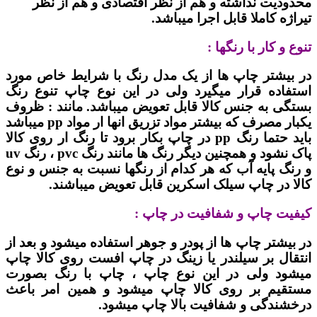
محدودیت نداشته و هم از نظر اقتصادی و هم از نظر
تیراژه کاملا قابل اجرا میباشد.
تنوع و کار با رنگها :
در بیشتر چاپ ها از یک مدل رنگ با شرایط خاص مورد
استفاده قرار میگیرد ولی در این نوع چاپ تنوع رنگ
بستگی به جنس کالا قابل تعویض میباشد. مانند : ظروف
یکبار مصرف که بیشتر مواد تزریق انها ار مواد pp میباشد
باید حتما رنگ pp در چاپ بکار برود تا رنگ ار روی کالا
پاک نشود و همچنین دیگر رنگ ها مانند رنگ pvc ، رنگ uv
و رنگ پایه آب که هر کدام از رنگها نسبت به جنس و نوع
کالا در چاپ سیلک اسکرین قابل تعویض میباشند.
کیفیت چاپ و شفافیت در چاپ :
در بیشتر چاپ ها از پودر و جوهر استفاده میشود و بعد از
انتقال بر سیلندر یا زینگ در چاپ افست روی کالا چاپ
میشود ولی در این نوع چاپ ، چاپ با رنگ بصورت
مستقیم بر روی کالا چاپ میشود و همین امر باعث
درخشندگی و شفافیت بالا چاپ میشود.