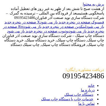
پرش به محتوا
از هشت صبح تا شش بعد از ظهر به غیر روز های تعطیل آماده
پاسخگویی هستیم
بعد از فرودگاه بین المللی – نرسیده به گمرک –
شرکت دستگاه سازی نوید صنعت آذر فناوران
09195423486
فیسبوک صفحه در پنجره جدید باز می شود
X صفحه در پنجره جدید
باز می شود
لینکدین صفحه در پنجره جدید باز می شود
Rss صفحه در
پنجره جدید باز می شود
یوتیوب صفحه در پنجره جدید باز می شود
دستگاه چاپ سیلک – شرکت دستگاه سازی نوید صنعت اذر فناوران
چاپ سیلک, دستگاه چاپ سیلک, خرید دستگاه سیلک, خرید دستگاه
چاپ سیلک, فروشگاه دستگاه چاپ سیلک, چاپ سیلک دستگاه
دریافت مشاوره رایگان!
09195423486
خانه
درباره ما
دستگاه چاپ سیلک
خدمات چاپ با دستگاه چاپ سیلک
تماس با ما