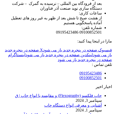
بعد از فرودگاه بین المللی – نرسیده به گمرک – شرکت
دستگاه سازی نوید صنعت آذر فناوران
ساعات کاری:
از هشت صبح تا شش بعد از ظهر به غیر روز های تعطیل
آماده پاسخگویی هستیم
شماره تلفن:
09100852501 09195423486
مارا در اینجا پیدا کنید:
فیسبوک صفحه در پنجره جدید باز می شود
X صفحه در پنجره جدید
باز می شود
لینکدین صفحه در پنجره جدید باز می شود
اینستاگرام
صفحه در پنجره جدید باز می شود
تلفن تماس :
09195423486
09100852501
اخبار اخیر
چاپ فلکسو (Flexography) و مقایسه با انواع چاپ | ق
سپتامبر 3, 2024
آشنایی و معرفی انواع دستگاه چاپ
سپتامبر 1, 2024