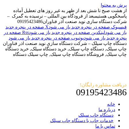
پرش به محتوا
از هشت صبح تا شش بعد از ظهر به غیر روز های تعطیل آماده
پاسخگویی هستیم
بعد از فرودگاه بین المللی – نرسیده به گمرک –
شرکت دستگاه سازی نوید صنعت آذر فناوران
09195423486
فیسبوک صفحه در پنجره جدید باز می شود
X صفحه در پنجره جدید
باز می شود
لینکدین صفحه در پنجره جدید باز می شود
Rss صفحه در
پنجره جدید باز می شود
یوتیوب صفحه در پنجره جدید باز می شود
دستگاه چاپ سیلک – شرکت دستگاه سازی نوید صنعت اذر فناوران
چاپ سیلک, دستگاه چاپ سیلک, خرید دستگاه سیلک, خرید دستگاه
چاپ سیلک, فروشگاه دستگاه چاپ سیلک, چاپ سیلک دستگاه
دریافت مشاوره رایگان!
09195423486
خانه
درباره ما
دستگاه چاپ سیلک
خدمات چاپ با دستگاه چاپ سیلک
تماس با ما