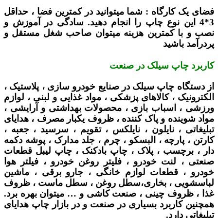
فضای یک کارگاه :
شما میتوانید در کمترین فضا ، حداقل
3*4 این نوع چاپ را انجام دهید. سادگی در آموزش و
نصب و با کمترین هزینه میتوان صاحب شغل مستقل و
پردرآمد باشید
کاربرد چاپ سیلک در صنعت
از دستگاه چاپ سیلک در صنایع خودرو سازی ، پلاستیک ،
الکترونیک ، کالاهای پزشکی ، مواد غذایی و لبنی ، لوازم
ورزشی ، اسباب بازی ، محصولات بهداشتی و آرایشی ،
مواد شوینده و پاک کننده ، ظروف یکبار مصرف ، هدایای
تبلیغاتی ، نایلون ، نایلکس ، تقویم ، سرسید ، جعبه ،
کارتن ، پارچه ، البسکو ، چرم ، جلد مدارک ، پوشه دکمه
دار ، برچسب ، پلاک ، چاپ بادکنک ، چاپ لیبل قطعات
صنعتی ، لنت خودرو ، فلیتر روغن خودرو ، فیلتر هوا
خودرو ، قطعات لوازم خانگی ، جارو برقی ، ماشین
لباسشویی ، بخاری،سطل روغن ، سطل ماست ، ظروف
غذا ، ظروف چینی ، صنعت کاشی و … میتوان بهره برد.
همچنین کاربرد بسیاری در صنعت و در بازار چاپ هدایای
تبلیغاتی دارد.