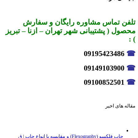
تلفن تماس مشاوره رایگان و سفارش
محصول ( پشتیبانی شهر تهران – ازنا – تبریز
) :
09195423486
☎
09149103900
☎
09100852501
☎
مقاله های اخیر
چاپ فلکسو (Flexography) و مقایسه با انواع چاپ | ق