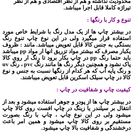
محدودیت نداشته و هم از نظر اقتصادی و هم از نظر
تیراژه کاملا قابل اجرا میباشد.
تنوع و کار با رنگها :
در بیشتر چاپ ها از یک مدل رنگ با شرایط خاص مورد
استفاده قرار میگیرد ولی در این نوع چاپ تنوع رنگ
بستگی به جنس کالا قابل تعویض میباشد. مانند : ظروف
یکبار مصرف که بیشتر مواد تزریق انها ار مواد pp میباشد
باید حتما رنگ pp در چاپ بکار برود تا رنگ ار روی کالا
پاک نشود و همچنین دیگر رنگ ها مانند رنگ pvc ، رنگ uv
و رنگ پایه آب که هر کدام از رنگها نسبت به جنس و نوع
کالا در چاپ سیلک اسکرین قابل تعویض میباشند.
کیفیت چاپ و شفافیت در چاپ :
در بیشتر چاپ ها از پودر و جوهر استفاده میشود و بعد از
انتقال بر سیلندر یا زینگ در چاپ افست روی کالا چاپ
میشود ولی در این نوع چاپ ، چاپ با رنگ بصورت
مستقیم بر روی کالا چاپ میشود و همین امر باعث
درخشندگی و شفافیت بالا چاپ میشود.