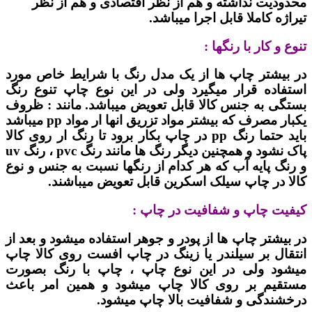
محدودیت نداشته و هم از نظر اقتصادی و هم از نظر
تیراژه کاملا قابل اجرا میباشد.
تنوع و کار با رنگها :
در بیشتر چاپ ها از یک مدل رنگ با شرایط خاص مورد
استفاده قرار میگیرد ولی در این نوع چاپ تنوع رنگ
بستگی به جنس کالا قابل تعویض میباشد. مانند : ظروف
یکبار مصرف که بیشتر مواد تزریق انها ار مواد pp میباشد
باید حتما رنگ pp در چاپ بکار برود تا رنگ ار روی کالا
پاک نشود و همچنین دیگر رنگ ها مانند رنگ pvc ، رنگ uv
و رنگ پایه آب که هر کدام از رنگها نسبت به جنس و نوع
کالا در چاپ سیلک اسکرین قابل تعویض میباشند.
کیفیت چاپ و شفافیت در چاپ :
در بیشتر چاپ ها از پودر و جوهر استفاده میشود و بعد از
انتقال بر سیلندر یا زینگ در چاپ افست روی کالا چاپ
میشود ولی در این نوع چاپ ، چاپ با رنگ بصورت
مستقیم بر روی کالا چاپ میشود و همین امر باعث
درخشندگی و شفافیت بالا چاپ میشود.