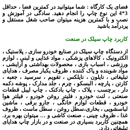
فضای یک کارگاه :
شما میتوانید در کمترین فضا ، حداقل
3*4 این نوع چاپ را انجام دهید. سادگی در آموزش و
نصب و با کمترین هزینه میتوان صاحب شغل مستقل و
پردرآمد باشید
کاربرد چاپ سیلک در صنعت
از دستگاه چاپ سیلک در صنایع خودرو سازی ، پلاستیک ،
الکترونیک ، کالاهای پزشکی ، مواد غذایی و لبنی ، لوازم
ورزشی ، اسباب بازی ، محصولات بهداشتی و آرایشی ،
مواد شوینده و پاک کننده ، ظروف یکبار مصرف ، هدایای
تبلیغاتی ، نایلون ، نایلکس ، تقویم ، سرسید ، جعبه ،
کارتن ، پارچه ، البسکو ، چرم ، جلد مدارک ، پوشه دکمه
دار ، برچسب ، پلاک ، چاپ بادکنک ، چاپ لیبل قطعات
صنعتی ، لنت خودرو ، فلیتر روغن خودرو ، فیلتر هوا
خودرو ، قطعات لوازم خانگی ، جارو برقی ، ماشین
لباسشویی ، بخاری،سطل روغن ، سطل ماست ، ظروف
غذا ، ظروف چینی ، صنعت کاشی و … میتوان بهره برد.
همچنین کاربرد بسیاری در صنعت و در بازار چاپ هدایای
تبلیغاتی دارد.