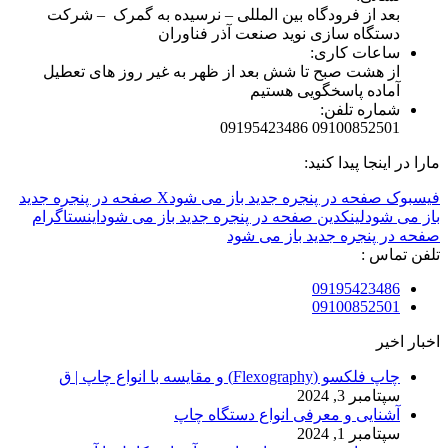
بعد از فرودگاه بین المللی – نرسیده به گمرک – شرکت
دستگاه سازی نوید صنعت آذر فناوران
ساعات کاری:
از هشت صبح تا شش بعد از ظهر به غیر روز های تعطیل
آماده پاسخگویی هستیم
شماره تلفن:
09100852501 09195423486
مارا در اینجا پیدا کنید:
فیسبوک صفحه در پنجره جدید باز می شود
X صفحه در پنجره جدید
باز می شود
لینکدین صفحه در پنجره جدید باز می شود
اینستاگرام
صفحه در پنجره جدید باز می شود
تلفن تماس :
09195423486
09100852501
اخبار اخیر
چاپ فلکسو (Flexography) و مقایسه با انواع چاپ | ق
سپتامبر 3, 2024
آشنایی و معرفی انواع دستگاه چاپ
سپتامبر 1, 2024