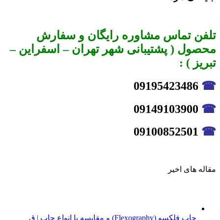
تلفن تماس مشاوره رایگان و سفارش
محصول ( پشتیبانی شهر تهران – اسفراین –
تبریز ) :
09195423486
☎
09149103900
☎
09100852501
☎
مقاله های اخیر
چاپ فلکسو (Flexography) و مقایسه با انواع چاپ | ق