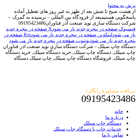
پرش به محتوا
از هشت صبح تا شش بعد از ظهر به غیر روز های تعطیل آماده
پاسخگویی هستیم
بعد از فرودگاه بین المللی – نرسیده به گمرک –
شرکت دستگاه سازی نوید صنعت آذر فناوران
09195423486
فیسبوک صفحه در پنجره جدید باز می شود
X صفحه در پنجره جدید
باز می شود
لینکدین صفحه در پنجره جدید باز می شود
Rss صفحه در
پنجره جدید باز می شود
یوتیوب صفحه در پنجره جدید باز می شود
دستگاه چاپ سیلک – شرکت دستگاه سازی نوید صنعت اذر فناوران
چاپ سیلک, دستگاه چاپ سیلک, خرید دستگاه سیلک, خرید دستگاه
چاپ سیلک, فروشگاه دستگاه چاپ سیلک, چاپ سیلک دستگاه
دریافت مشاوره رایگان!
09195423486
خانه
درباره ما
دستگاه چاپ سیلک
خدمات چاپ با دستگاه چاپ سیلک
تماس با ما