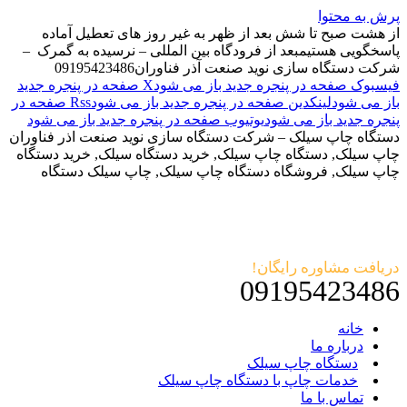
پرش به محتوا
از هشت صبح تا شش بعد از ظهر به غیر روز های تعطیل آماده
پاسخگویی هستیم
بعد از فرودگاه بین المللی – نرسیده به گمرک –
شرکت دستگاه سازی نوید صنعت آذر فناوران
09195423486
فیسبوک صفحه در پنجره جدید باز می شود
X صفحه در پنجره جدید
باز می شود
لینکدین صفحه در پنجره جدید باز می شود
Rss صفحه در
پنجره جدید باز می شود
یوتیوب صفحه در پنجره جدید باز می شود
دستگاه چاپ سیلک – شرکت دستگاه سازی نوید صنعت اذر فناوران
چاپ سیلک, دستگاه چاپ سیلک, خرید دستگاه سیلک, خرید دستگاه
چاپ سیلک, فروشگاه دستگاه چاپ سیلک, چاپ سیلک دستگاه
دریافت مشاوره رایگان!
09195423486
خانه
درباره ما
دستگاه چاپ سیلک
خدمات چاپ با دستگاه چاپ سیلک
تماس با ما