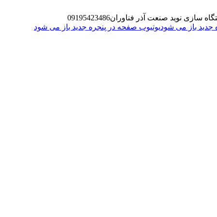
گاه سازی نوید صنعت آذر فناوران
09195423486
یوتیوب صفحه در پنجره جدید باز می شود