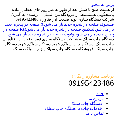
پرش به محتوا
از هشت صبح تا شش بعد از ظهر به غیر روز های تعطیل آماده
پاسخگویی هستیم
بعد از فرودگاه بین المللی – نرسیده به گمرک –
شرکت دستگاه سازی نوید صنعت آذر فناوران
09195423486
فیسبوک صفحه در پنجره جدید باز می شود
X صفحه در پنجره جدید
باز می شود
لینکدین صفحه در پنجره جدید باز می شود
Rss صفحه در
پنجره جدید باز می شود
یوتیوب صفحه در پنجره جدید باز می شود
دستگاه چاپ سیلک – شرکت دستگاه سازی نوید صنعت اذر فناوران
چاپ سیلک, دستگاه چاپ سیلک, خرید دستگاه سیلک, خرید دستگاه
چاپ سیلک, فروشگاه دستگاه چاپ سیلک, چاپ سیلک دستگاه
دریافت مشاوره رایگان!
09195423486
خانه
درباره ما
دستگاه چاپ سیلک
خدمات چاپ با دستگاه چاپ سیلک
تماس با ما