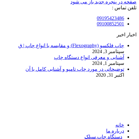
صفحه در پنجره جدید باز می شود
تلفن تماس :
09195423486
09100852501
اخبار اخیر
چاپ فلکسو (Flexography) و مقایسه با انواع چاپ | ق
سپتامبر 3, 2024
آشنایی و معرفی انواع دستگاه چاپ
سپتامبر 1, 2024
توضیحاتی در مورد چاپ تامپو و آشنایی کامل با آن
اکتبر 31, 2020
© 2017. کلیه حقوق مادی و معنوی سایت متعلق به مالک سایت
میباشد.
خانه
درباره ما
دستگاه چاپ سیلک