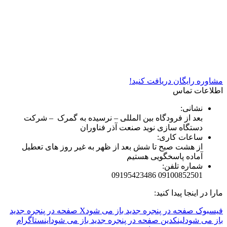
شرکت دستگاه سازی نوید صنعت اذر فناوران* تولید کننده برتر
دستگاه های چاپ سیلک در کشور
مشاوره رایگان دریافت کنید!
اطلاعات تماس
نشانی:
بعد از فرودگاه بین المللی – نرسیده به گمرک – شرکت
دستگاه سازی نوید صنعت آذر فناوران
ساعات کاری:
از هشت صبح تا شش بعد از ظهر به غیر روز های تعطیل
آماده پاسخگویی هستیم
شماره تلفن:
09100852501 09195423486
مارا در اینجا پیدا کنید:
فیسبوک صفحه در پنجره جدید باز می شود
X صفحه در پنجره جدید
باز می شود
لینکدین صفحه در پنجره جدید باز می شود
اینستاگرام