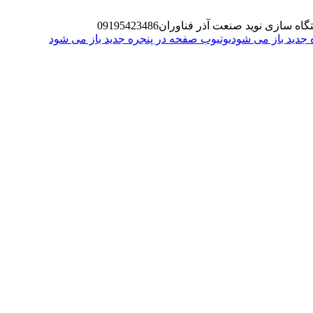
گاه سازی نوید صنعت آذر فناوران
09195423486
یوتیوب صفحه در پنجره جدید باز می شود