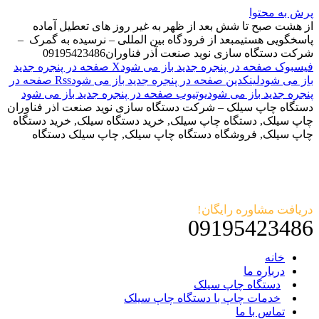
پرش به محتوا
از هشت صبح تا شش بعد از ظهر به غیر روز های تعطیل آماده
پاسخگویی هستیم
بعد از فرودگاه بین المللی – نرسیده به گمرک –
شرکت دستگاه سازی نوید صنعت آذر فناوران
09195423486
فیسبوک صفحه در پنجره جدید باز می شود
X صفحه در پنجره جدید
باز می شود
لینکدین صفحه در پنجره جدید باز می شود
Rss صفحه در
پنجره جدید باز می شود
یوتیوب صفحه در پنجره جدید باز می شود
دستگاه چاپ سیلک – شرکت دستگاه سازی نوید صنعت اذر فناوران
چاپ سیلک, دستگاه چاپ سیلک, خرید دستگاه سیلک, خرید دستگاه
چاپ سیلک, فروشگاه دستگاه چاپ سیلک, چاپ سیلک دستگاه
دریافت مشاوره رایگان!
09195423486
خانه
درباره ما
دستگاه چاپ سیلک
خدمات چاپ با دستگاه چاپ سیلک
تماس با ما