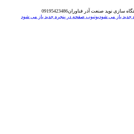
گاه سازی نوید صنعت آذر فناوران
09195423486
یوتیوب صفحه در پنجره جدید باز می شود