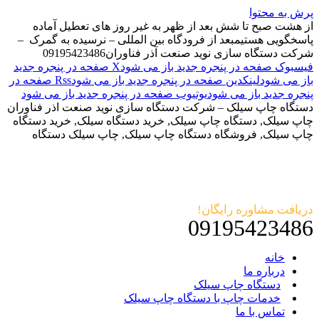
پرش به محتوا
از هشت صبح تا شش بعد از ظهر به غیر روز های تعطیل آماده
پاسخگویی هستیم
بعد از فرودگاه بین المللی – نرسیده به گمرک –
شرکت دستگاه سازی نوید صنعت آذر فناوران
09195423486
فیسبوک صفحه در پنجره جدید باز می شود
X صفحه در پنجره جدید
باز می شود
لینکدین صفحه در پنجره جدید باز می شود
Rss صفحه در
پنجره جدید باز می شود
یوتیوب صفحه در پنجره جدید باز می شود
دستگاه چاپ سیلک – شرکت دستگاه سازی نوید صنعت اذر فناوران
چاپ سیلک, دستگاه چاپ سیلک, خرید دستگاه سیلک, خرید دستگاه
چاپ سیلک, فروشگاه دستگاه چاپ سیلک, چاپ سیلک دستگاه
دریافت مشاوره رایگان!
09195423486
خانه
درباره ما
دستگاه چاپ سیلک
خدمات چاپ با دستگاه چاپ سیلک
تماس با ما