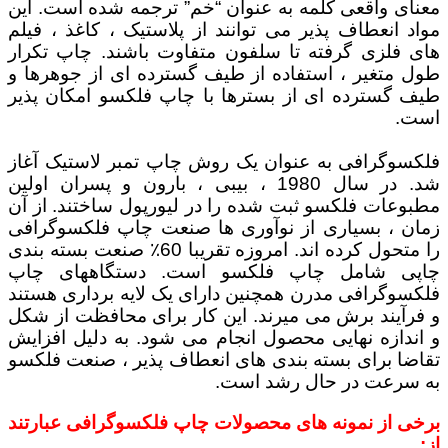
معنای واقعی کلمه به عنوان “خم” ترجمه شده است. این
مواد انعطاف پذیر می توانند از پلاستیک ، کاغذ ، فیلم
های فلزی گرفته تا سلفون متفاوت باشند. چاپ تکرار
طول متغیر ، استفاده از طیف گسترده ای از جوهرها و
طیف گسترده ای از بسترها با چاپ فلکسو امکان پذیر
است.
فلکسوگرافی به عنوان یک روش چاپ تمبر لاستیک آغاز
شد. در سال 1980 ، بیبی ، بارون و پسران اولین
مطبوعات فلكسو ثبت شده را در لیورپول ساختند. از آن
زمان ، بسیاری از نوآوری ها صنعت چاپ فلكسوگرافی
را متحول كرده اند. امروزه تقریبا 60٪ صنعت بسته بندی
چاپی شامل چاپ فلكسو است. دستگاههای چاپ
فلکسوگرافی مدرن همچنین دارای یک لایه برداری هستند
و فرآیند برش می میرند. این کار برای محافظت از شکل
و اندازه نهایی محصول انجام می شود. به دلیل افزایش
تقاضا برای بسته بندی های انعطاف پذیر ، صنعت فلکسو
به سرعت در حال رشد است.
برخی از نمونه های محصولات چاپ فلکسوگرافی عبارتند
از: