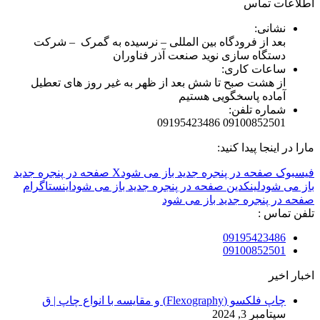
اطلاعات تماس
نشانی:
بعد از فرودگاه بین المللی – نرسیده به گمرک – شرکت
دستگاه سازی نوید صنعت آذر فناوران
ساعات کاری:
از هشت صبح تا شش بعد از ظهر به غیر روز های تعطیل
آماده پاسخگویی هستیم
شماره تلفن:
09100852501 09195423486
مارا در اینجا پیدا کنید:
فیسبوک صفحه در پنجره جدید باز می شود
X صفحه در پنجره جدید
باز می شود
لینکدین صفحه در پنجره جدید باز می شود
اینستاگرام
صفحه در پنجره جدید باز می شود
تلفن تماس :
09195423486
09100852501
اخبار اخیر
چاپ فلکسو (Flexography) و مقایسه با انواع چاپ | ق
سپتامبر 3, 2024