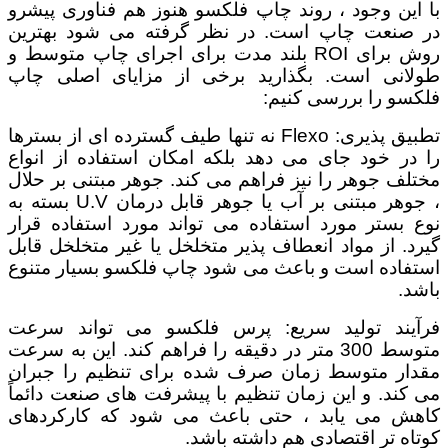
با این وجود ، روند چاپ فلکسو هنوز هم فناوری پیشرو
در صنعت چاپ است. در نظر گرفته می شود بهترین
روش برای ROI بلند مدت برای اجرای چاپ متوسط ​​و
طولانی است. بگذارید برخی از مزایای اصلی چاپ
فلکسو را بررسی کنیم:
تطبیق پذیری: Flexo نه تنها طیف گسترده ای از بسترها
را در خود جای می دهد بلکه امکان استفاده از انواع
مختلف جوهر را نیز فراهم می کند. جوهر مبتنی بر حلال
، جوهر مبتنی بر آب یا جوهر قابل درمان U.V بسته به
نوع بستر مورد استفاده می تواند مورد استفاده قرار
گیرد. از مواد انعطاف پذیر متخلخل یا غیر متخلخل قابل
استفاده است و باعث می شود چاپ فلکسو بسیار متنوع
باشد.
فرآیند تولید سریع: پرس فلکسو می تواند سرعت
متوسط ​​300 متر در دقیقه را فراهم کند. این به سرعت
مقدار متوسط ​​زمان صرف شده برای تنظیم را جبران
می کند. و این زمان تنظیم با پیشرفت های صنعت دائماً
کاهش می یابد ، حتی باعث می شود که کارکردهای
کوتاه تر اقتصادی هم داشته باشد.