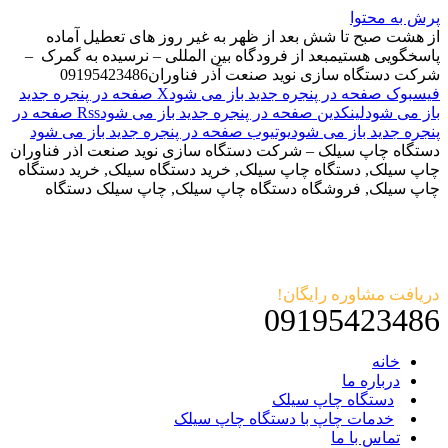
پرش به محتوا
از هشت صبح تا شش بعد از ظهر به غیر روز های تعطیل آماده
پاسخگویی هستیم
بعد از فرودگاه بین المللی – نرسیده به گمرک –
شرکت دستگاه سازی نوید صنعت آذر فناوران
09195423486
فیسبوک صفحه در پنجره جدید باز می شود
X صفحه در پنجره جدید
باز می شود
لینکدین صفحه در پنجره جدید باز می شود
Rss صفحه در
پنجره جدید باز می شود
یوتیوب صفحه در پنجره جدید باز می شود
دستگاه چاپ سیلک – شرکت دستگاه سازی نوید صنعت اذر فناوران
چاپ سیلک, دستگاه چاپ سیلک, خرید دستگاه سیلک, خرید دستگاه
چاپ سیلک, فروشگاه دستگاه چاپ سیلک, چاپ سیلک دستگاه
دریافت مشاوره رایگان!
09195423486
خانه
درباره ما
دستگاه چاپ سیلک
خدمات چاپ با دستگاه چاپ سیلک
تماس با ما