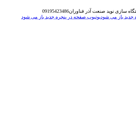
گاه سازی نوید صنعت آذر فناوران
09195423486
یوتیوب صفحه در پنجره جدید باز می شود