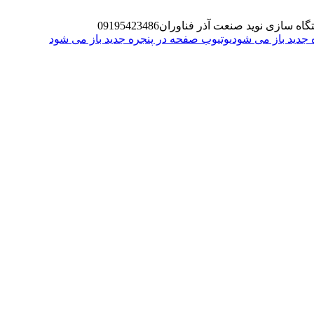
گاه سازی نوید صنعت آذر فناوران
09195423486
یوتیوب صفحه در پنجره جدید باز می شود