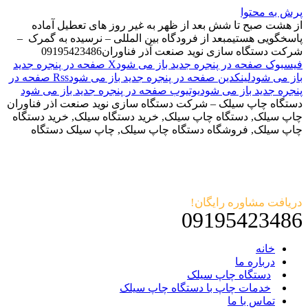
پرش به محتوا
از هشت صبح تا شش بعد از ظهر به غیر روز های تعطیل آماده
پاسخگویی هستیم
بعد از فرودگاه بین المللی – نرسیده به گمرک –
شرکت دستگاه سازی نوید صنعت آذر فناوران
09195423486
فیسبوک صفحه در پنجره جدید باز می شود
X صفحه در پنجره جدید
باز می شود
لینکدین صفحه در پنجره جدید باز می شود
Rss صفحه در
پنجره جدید باز می شود
یوتیوب صفحه در پنجره جدید باز می شود
دستگاه چاپ سیلک – شرکت دستگاه سازی نوید صنعت اذر فناوران
چاپ سیلک, دستگاه چاپ سیلک, خرید دستگاه سیلک, خرید دستگاه
چاپ سیلک, فروشگاه دستگاه چاپ سیلک, چاپ سیلک دستگاه
دریافت مشاوره رایگان!
09195423486
خانه
درباره ما
دستگاه چاپ سیلک
خدمات چاپ با دستگاه چاپ سیلک
تماس با ما