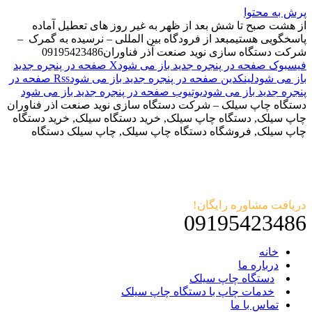
پرش به محتوا
از هشت صبح تا شش بعد از ظهر به غیر روز های تعطیل آماده
پاسخگویی هستیم
بعد از فرودگاه بین المللی – نرسیده به گمرک –
شرکت دستگاه سازی نوید صنعت آذر فناوران
09195423486
فیسبوک صفحه در پنجره جدید باز می شود
X صفحه در پنجره جدید
باز می شود
لینکدین صفحه در پنجره جدید باز می شود
Rss صفحه در
پنجره جدید باز می شود
یوتیوب صفحه در پنجره جدید باز می شود
دستگاه چاپ سیلک – شرکت دستگاه سازی نوید صنعت اذر فناوران
چاپ سیلک, دستگاه چاپ سیلک, خرید دستگاه سیلک, خرید دستگاه
چاپ سیلک, فروشگاه دستگاه چاپ سیلک, چاپ سیلک دستگاه
دریافت مشاوره رایگان!
09195423486
خانه
درباره ما
دستگاه چاپ سیلک
خدمات چاپ با دستگاه چاپ سیلک
تماس با ما