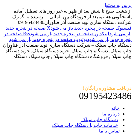
پرش به محتوا
از هشت صبح تا شش بعد از ظهر به غیر روز های تعطیل آماده
پاسخگویی هستیم
بعد از فرودگاه بین المللی – نرسیده به گمرک –
شرکت دستگاه سازی نوید صنعت آذر فناوران
09195423486
فیسبوک صفحه در پنجره جدید باز می شود
X صفحه در پنجره جدید
باز می شود
لینکدین صفحه در پنجره جدید باز می شود
Rss صفحه در
پنجره جدید باز می شود
یوتیوب صفحه در پنجره جدید باز می شود
دستگاه چاپ سیلک – شرکت دستگاه سازی نوید صنعت اذر فناوران
چاپ سیلک, دستگاه چاپ سیلک, خرید دستگاه سیلک, خرید دستگاه
چاپ سیلک, فروشگاه دستگاه چاپ سیلک, چاپ سیلک دستگاه
دریافت مشاوره رایگان!
09195423486
خانه
درباره ما
دستگاه چاپ سیلک
خدمات چاپ با دستگاه چاپ سیلک
تماس با ما