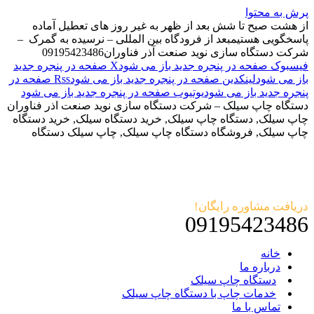
پرش به محتوا
از هشت صبح تا شش بعد از ظهر به غیر روز های تعطیل آماده
پاسخگویی هستیم
بعد از فرودگاه بین المللی – نرسیده به گمرک –
شرکت دستگاه سازی نوید صنعت آذر فناوران
09195423486
فیسبوک صفحه در پنجره جدید باز می شود
X صفحه در پنجره جدید
باز می شود
لینکدین صفحه در پنجره جدید باز می شود
Rss صفحه در
پنجره جدید باز می شود
یوتیوب صفحه در پنجره جدید باز می شود
دستگاه چاپ سیلک – شرکت دستگاه سازی نوید صنعت اذر فناوران
چاپ سیلک, دستگاه چاپ سیلک, خرید دستگاه سیلک, خرید دستگاه
چاپ سیلک, فروشگاه دستگاه چاپ سیلک, چاپ سیلک دستگاه
دریافت مشاوره رایگان!
09195423486
خانه
درباره ما
دستگاه چاپ سیلک
خدمات چاپ با دستگاه چاپ سیلک
تماس با ما