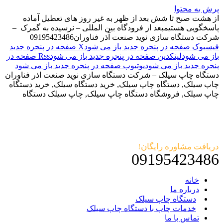
پرش به محتوا
از هشت صبح تا شش بعد از ظهر به غیر روز های تعطیل آماده
پاسخگویی هستیم
بعد از فرودگاه بین المللی – نرسیده به گمرک –
شرکت دستگاه سازی نوید صنعت آذر فناوران
09195423486
فیسبوک صفحه در پنجره جدید باز می شود
X صفحه در پنجره جدید
باز می شود
لینکدین صفحه در پنجره جدید باز می شود
Rss صفحه در
پنجره جدید باز می شود
یوتیوب صفحه در پنجره جدید باز می شود
دستگاه چاپ سیلک – شرکت دستگاه سازی نوید صنعت اذر فناوران
چاپ سیلک, دستگاه چاپ سیلک, خرید دستگاه سیلک, خرید دستگاه
چاپ سیلک, فروشگاه دستگاه چاپ سیلک, چاپ سیلک دستگاه
دریافت مشاوره رایگان!
09195423486
خانه
درباره ما
دستگاه چاپ سیلک
خدمات چاپ با دستگاه چاپ سیلک
تماس با ما