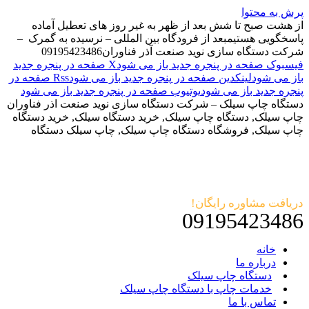
پرش به محتوا
از هشت صبح تا شش بعد از ظهر به غیر روز های تعطیل آماده
پاسخگویی هستیم
بعد از فرودگاه بین المللی – نرسیده به گمرک –
شرکت دستگاه سازی نوید صنعت آذر فناوران
09195423486
فیسبوک صفحه در پنجره جدید باز می شود
X صفحه در پنجره جدید
باز می شود
لینکدین صفحه در پنجره جدید باز می شود
Rss صفحه در
پنجره جدید باز می شود
یوتیوب صفحه در پنجره جدید باز می شود
دستگاه چاپ سیلک – شرکت دستگاه سازی نوید صنعت اذر فناوران
چاپ سیلک, دستگاه چاپ سیلک, خرید دستگاه سیلک, خرید دستگاه
چاپ سیلک, فروشگاه دستگاه چاپ سیلک, چاپ سیلک دستگاه
دریافت مشاوره رایگان!
09195423486
خانه
درباره ما
دستگاه چاپ سیلک
خدمات چاپ با دستگاه چاپ سیلک
تماس با ما