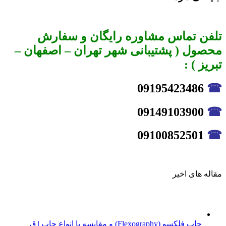
تلفن تماس مشاوره رایگان و سفارش
محصول ( پشتیبانی شهر تهران – اصفهان –
تبریز ) :
09195423486
☎
09149103900
☎
09100852501
☎
مقاله های اخیر
چاپ فلکسو (Flexography) و مقایسه با انواع چاپ | ق