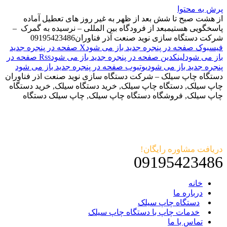
پرش به محتوا
از هشت صبح تا شش بعد از ظهر به غیر روز های تعطیل آماده
پاسخگویی هستیم
بعد از فرودگاه بین المللی – نرسیده به گمرک –
شرکت دستگاه سازی نوید صنعت آذر فناوران
09195423486
فیسبوک صفحه در پنجره جدید باز می شود
X صفحه در پنجره جدید
باز می شود
لینکدین صفحه در پنجره جدید باز می شود
Rss صفحه در
پنجره جدید باز می شود
یوتیوب صفحه در پنجره جدید باز می شود
دستگاه چاپ سیلک – شرکت دستگاه سازی نوید صنعت اذر فناوران
چاپ سیلک, دستگاه چاپ سیلک, خرید دستگاه سیلک, خرید دستگاه
چاپ سیلک, فروشگاه دستگاه چاپ سیلک, چاپ سیلک دستگاه
دریافت مشاوره رایگان!
09195423486
خانه
درباره ما
دستگاه چاپ سیلک
خدمات چاپ با دستگاه چاپ سیلک
تماس با ما