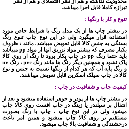
محدودیت نداشته و هم از نظر اقتصادی و هم از نظر
تیراژه کاملا قابل اجرا میباشد.
تنوع و کار با رنگها :
در بیشتر چاپ ها از یک مدل رنگ با شرایط خاص مورد
استفاده قرار میگیرد ولی در این نوع چاپ تنوع رنگ
بستگی به جنس کالا قابل تعویض میباشد. مانند : ظروف
یکبار مصرف که بیشتر مواد تزریق انها ار مواد pp میباشد
باید حتما رنگ pp در چاپ بکار برود تا رنگ ار روی کالا
پاک نشود و همچنین دیگر رنگ ها مانند رنگ pvc ، رنگ uv
و رنگ پایه آب که هر کدام از رنگها نسبت به جنس و نوع
کالا در چاپ سیلک اسکرین قابل تعویض میباشند.
کیفیت چاپ و شفافیت در چاپ :
در بیشتر چاپ ها از پودر و جوهر استفاده میشود و بعد از
انتقال بر سیلندر یا زینگ در چاپ افست روی کالا چاپ
میشود ولی در این نوع چاپ ، چاپ با رنگ بصورت
مستقیم بر روی کالا چاپ میشود و همین امر باعث
درخشندگی و شفافیت بالا چاپ میشود.