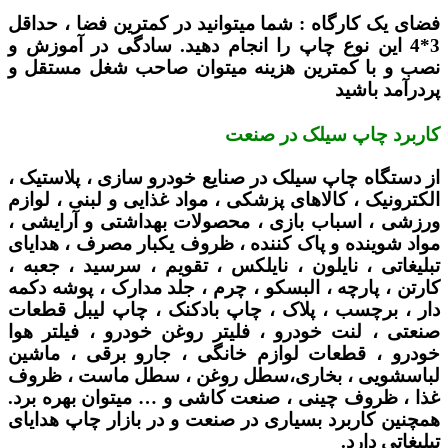
فضای یک کارگاه :
شما میتوانید در کمترین فضا ، حداقل
3*4 این نوع چاپ را انجام دهید. سادگی در آموزش و
نصب و با کمترین هزینه میتوان صاحب شغل مستقل و
پردرآمد باشید
کاربرد چاپ سیلک در صنعت
از دستگاه چاپ سیلک در صنایع خودرو سازی ، پلاستیک ،
الکترونیک ، کالاهای پزشکی ، مواد غذایی و لبنی ، لوازم
ورزشی ، اسباب بازی ، محصولات بهداشتی و آرایشی ،
مواد شوینده و پاک کننده ، ظروف یکبار مصرف ، هدایای
تبلیغاتی ، نایلون ، نایلکس ، تقویم ، سرسید ، جعبه ،
کارتن ، پارچه ، البسکو ، چرم ، جلد مدارک ، پوشه دکمه
دار ، برچسب ، پلاک ، چاپ بادکنک ، چاپ لیبل قطعات
صنعتی ، لنت خودرو ، فلیتر روغن خودرو ، فیلتر هوا
خودرو ، قطعات لوازم خانگی ، جارو برقی ، ماشین
لباسشویی ، بخاری،سطل روغن ، سطل ماست ، ظروف
غذا ، ظروف چینی ، صنعت کاشی و … میتوان بهره برد.
همچنین کاربرد بسیاری در صنعت و در بازار چاپ هدایای
تبلیغاتی دارد.