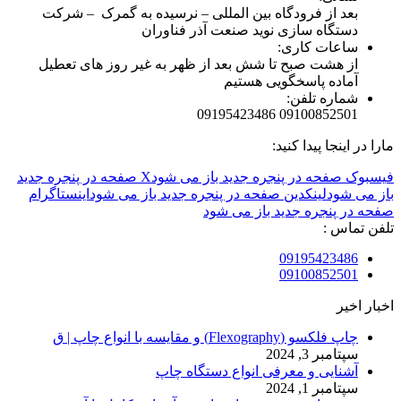
بعد از فرودگاه بین المللی – نرسیده به گمرک – شرکت
دستگاه سازی نوید صنعت آذر فناوران
ساعات کاری:
از هشت صبح تا شش بعد از ظهر به غیر روز های تعطیل
آماده پاسخگویی هستیم
شماره تلفن:
09100852501 09195423486
مارا در اینجا پیدا کنید:
فیسبوک صفحه در پنجره جدید باز می شود
X صفحه در پنجره جدید
باز می شود
لینکدین صفحه در پنجره جدید باز می شود
اینستاگرام
صفحه در پنجره جدید باز می شود
تلفن تماس :
09195423486
09100852501
اخبار اخیر
چاپ فلکسو (Flexography) و مقایسه با انواع چاپ | ق
سپتامبر 3, 2024
آشنایی و معرفی انواع دستگاه چاپ
سپتامبر 1, 2024