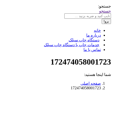
جستجو:
جستجو
خانه
درباره ما
دستگاه چاپ سیلک
خدمات چاپ با دستگاه چاپ سیلک
تماس با ما
172474058001723
شما اینجا هستید:
صفحه اصلی
172474058001723