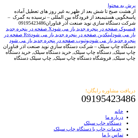
پرش به محتوا
از هشت صبح تا شش بعد از ظهر به غیر روز های تعطیل آماده
پاسخگویی هستیم
بعد از فرودگاه بین المللی – نرسیده به گمرک –
شرکت دستگاه سازی نوید صنعت آذر فناوران
09195423486
فیسبوک صفحه در پنجره جدید باز می شود
X صفحه در پنجره جدید
باز می شود
لینکدین صفحه در پنجره جدید باز می شود
Rss صفحه در
پنجره جدید باز می شود
یوتیوب صفحه در پنجره جدید باز می شود
دستگاه چاپ سیلک – شرکت دستگاه سازی نوید صنعت اذر فناوران
چاپ سیلک, دستگاه چاپ سیلک, خرید دستگاه سیلک, خرید دستگاه
چاپ سیلک, فروشگاه دستگاه چاپ سیلک, چاپ سیلک دستگاه
دریافت مشاوره رایگان!
09195423486
خانه
درباره ما
دستگاه چاپ سیلک
خدمات چاپ با دستگاه چاپ سیلک
تماس با ما