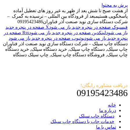
پرش به محتوا
از هشت صبح تا شش بعد از ظهر به غیر روز های تعطیل آماده
پاسخگویی هستیم
بعد از فرودگاه بین المللی – نرسیده به گمرک –
شرکت دستگاه سازی نوید صنعت آذر فناوران
09195423486
فیسبوک صفحه در پنجره جدید باز می شود
X صفحه در پنجره جدید
باز می شود
لینکدین صفحه در پنجره جدید باز می شود
Rss صفحه در
پنجره جدید باز می شود
یوتیوب صفحه در پنجره جدید باز می شود
دستگاه چاپ سیلک – شرکت دستگاه سازی نوید صنعت اذر فناوران
چاپ سیلک, دستگاه چاپ سیلک, خرید دستگاه سیلک, خرید دستگاه
چاپ سیلک, فروشگاه دستگاه چاپ سیلک, چاپ سیلک دستگاه
دریافت مشاوره رایگان!
09195423486
خانه
درباره ما
دستگاه چاپ سیلک
خدمات چاپ با دستگاه چاپ سیلک
تماس با ما