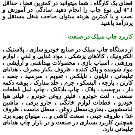
فضای یک کارگاه :
شما میتوانید در کمترین فضا ، حداقل
3*4 این نوع چاپ را انجام دهید. سادگی در آموزش و
نصب و با کمترین هزینه میتوان صاحب شغل مستقل و
پردرآمد باشید
کاربرد چاپ سیلک در صنعت
از دستگاه چاپ سیلک در صنایع خودرو سازی ، پلاستیک ،
الکترونیک ، کالاهای پزشکی ، مواد غذایی و لبنی ، لوازم
ورزشی ، اسباب بازی ، محصولات بهداشتی و آرایشی ،
مواد شوینده و پاک کننده ، ظروف یکبار مصرف ، هدایای
تبلیغاتی ، نایلون ، نایلکس ، تقویم ، سرسید ، جعبه ،
کارتن ، پارچه ، البسکو ، چرم ، جلد مدارک ، پوشه دکمه
دار ، برچسب ، پلاک ، چاپ بادکنک ، چاپ لیبل قطعات
صنعتی ، لنت خودرو ، فلیتر روغن خودرو ، فیلتر هوا
خودرو ، قطعات لوازم خانگی ، جارو برقی ، ماشین
لباسشویی ، بخاری،سطل روغن ، سطل ماست ، ظروف
غذا ، ظروف چینی ، صنعت کاشی و … میتوان بهره برد.
همچنین کاربرد بسیاری در صنعت و در بازار چاپ هدایای
تبلیغاتی دارد.