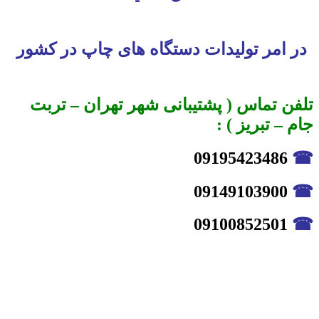
در امر تولیدات دستگاه های چاپ در کشور
تلفن تماس ( پشتیبانی شهر تهران – تربت
جام – تبریز ) :
09195423486
☎
09149103900
☎
09100852501
☎