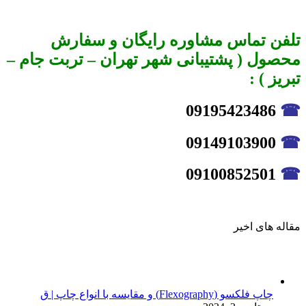
تلفن تماس مشاوره رایگان و سفارش
محصول ( پشتیبانی شهر تهران – تربت جام –
تبریز ) :
09195423486
☎
09149103900
☎
09100852501
☎
مقاله های اخیر
چاپ فلکسو (Flexography) و مقایسه با انواع چاپ | ق