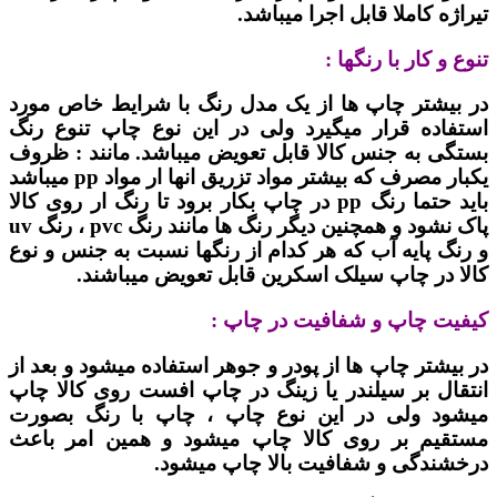
تیراژه کاملا قابل اجرا میباشد.
تنوع و کار با رنگها :
در بیشتر چاپ ها از یک مدل رنگ با شرایط خاص مورد
استفاده قرار میگیرد ولی در این نوع چاپ تنوع رنگ
بستگی به جنس کالا قابل تعویض میباشد. مانند : ظروف
یکبار مصرف که بیشتر مواد تزریق انها ار مواد pp میباشد
باید حتما رنگ pp در چاپ بکار برود تا رنگ ار روی کالا
پاک نشود و همچنین دیگر رنگ ها مانند رنگ pvc ، رنگ uv
و رنگ پایه آب که هر کدام از رنگها نسبت به جنس و نوع
کالا در چاپ سیلک اسکرین قابل تعویض میباشند.
کیفیت چاپ و شفافیت در چاپ :
در بیشتر چاپ ها از پودر و جوهر استفاده میشود و بعد از
انتقال بر سیلندر یا زینگ در چاپ افست روی کالا چاپ
میشود ولی در این نوع چاپ ، چاپ با رنگ بصورت
مستقیم بر روی کالا چاپ میشود و همین امر باعث
درخشندگی و شفافیت بالا چاپ میشود.