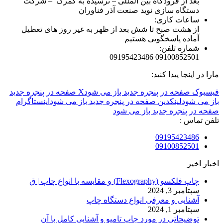
بعد از فرودگاه بین المللی – نرسیده به گمرک – شرکت
دستگاه سازی نوید صنعت آذر فناوران
ساعات کاری:
از هشت صبح تا شش بعد از ظهر به غیر روز های تعطیل
آماده پاسخگویی هستیم
شماره تلفن:
09100852501 09195423486
مارا در اینجا پیدا کنید:
فیسبوک صفحه در پنجره جدید باز می شود
X صفحه در پنجره جدید
باز می شود
لینکدین صفحه در پنجره جدید باز می شود
اینستاگرام
صفحه در پنجره جدید باز می شود
تلفن تماس :
09195423486
09100852501
اخبار اخیر
چاپ فلکسو (Flexography) و مقایسه با انواع چاپ | ق
سپتامبر 3, 2024
آشنایی و معرفی انواع دستگاه چاپ
سپتامبر 1, 2024
توضیحاتی در مورد چاپ تامپو و آشنایی کامل با آن