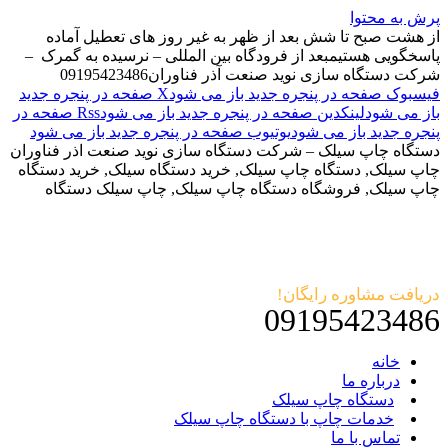
پرش به محتوا
از هشت صبح تا شش بعد از ظهر به غیر روز های تعطیل آماده
پاسخگویی هستیم
بعد از فرودگاه بین المللی – نرسیده به گمرک –
شرکت دستگاه سازی نوید صنعت آذر فناوران
09195423486
فیسبوک صفحه در پنجره جدید باز می شود
X صفحه در پنجره جدید
باز می شود
لینکدین صفحه در پنجره جدید باز می شود
Rss صفحه در
پنجره جدید باز می شود
یوتیوب صفحه در پنجره جدید باز می شود
دستگاه چاپ سیلک – شرکت دستگاه سازی نوید صنعت اذر فناوران
چاپ سیلک, دستگاه چاپ سیلک, خرید دستگاه سیلک, خرید دستگاه
چاپ سیلک, فروشگاه دستگاه چاپ سیلک, چاپ سیلک دستگاه
دریافت مشاوره رایگان!
09195423486
خانه
درباره ما
دستگاه چاپ سیلک
خدمات چاپ با دستگاه چاپ سیلک
تماس با ما